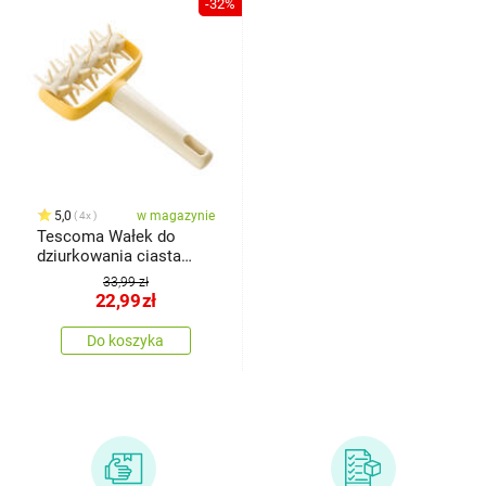
-32%
5,0
w magazynie
4x
Tescoma Wałek do
dziurkowania ciasta
DELÍCIA
33,99 zł
22,99
zł
Do koszyka