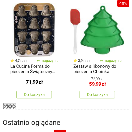
-18%
4,7
w magazynie
3,9
w magazynie
7x
8x
La Cucina Forma do
Zestaw silikonowy do
pieczenia Świąteczny
pieczenia Choinka
dzwonek, 34,5 x 2 x 26
72,99 zł
71,99
zł
cm
59,99
zł
Do koszyka
Do koszyka
Next
Ostatnio oglądane