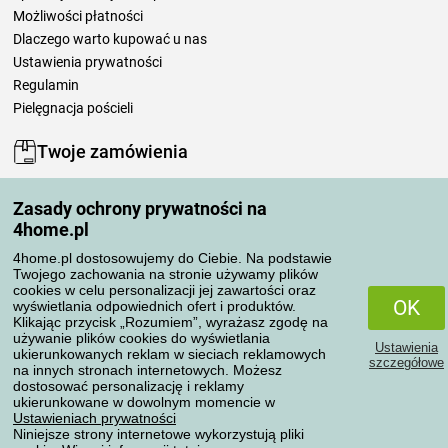
Możliwości płatności
Dlaczego warto kupować u nas
Ustawienia prywatności
Regulamin
Pielęgnacja pościeli
Twoje zamówienia
Moje konto
Zasady ochrony prywatności na
Moje zamówienia
4home.pl
Reklamacje
Odstąpienie od umowy
4home.pl dostosowujemy do Ciebie. Na podstawie
Twojego zachowania na stronie używamy plików
Zasady przetwarzania recenzji
cookies w celu personalizacji jej zawartości oraz
OK
wyświetlania odpowiednich ofert i produktów.
Klikając przycisk „Rozumiem”, wyrażasz zgodę na
Sposoby transportu
używanie plików cookies do wyświetlania
Ustawienia
ukierunkowanych reklam w sieciach reklamowych
szczegółowe
na innych stronach internetowych. Możesz
dostosować personalizację i reklamy
Metody płatności
ukierunkowane w dowolnym momencie w
Ustawieniach prywatności
Niniejsze strony internetowe wykorzystują pliki