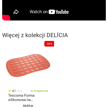
Więcej z kolekcji
DELÍCIA
-36%
4,1
w magazynie
7x
Tescoma Forma
silikonowa na
makaroniki DELÍCIA
93,99 zł