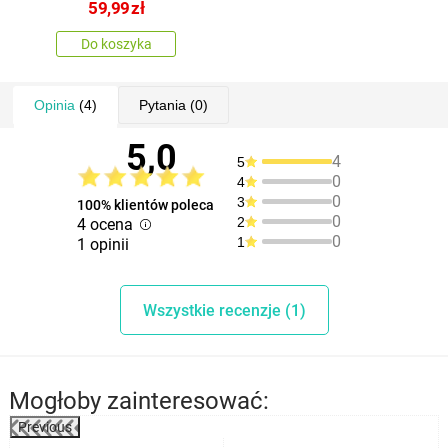
SiliconPRIME
59,99
zł
Do koszyka
Opinia
(4)
Pytania
(0)
5,0
4
5
0
4
0
3
100% klientów poleca
0
2
4 ocena
0
1
1 opinii
Wszystkie recenzje (1)
Mogłoby zainteresować:
Previous