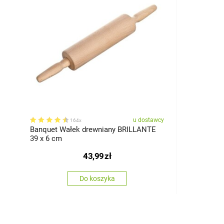
u dostawcy
164x
Banquet Wałek drewniany BRILLANTE
39 x 6 cm
43,99
zł
Do koszyka