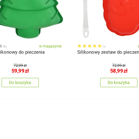
w magazynie
8x
1x
likonowy do pieczenia
Silikonowy zestaw do pieczen
72,99 zł
72,99 zł
59,99
zł
58,99
zł
Do koszyka
Do koszyka