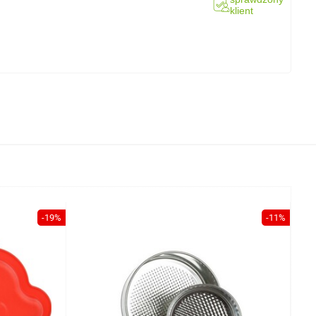
klient
-19%
-11%