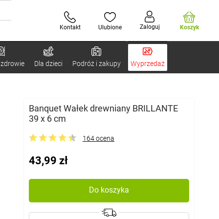
Zaloguj
Kontakt
Ulubione
Koszyk
 zdrowie
Dla dzieci
Podróż i zakupy
Wyprzedaż
Banquet Wałek drewniany BRILLANTE
39 x 6 cm
164 ocena
43,99 zł
Do koszyka