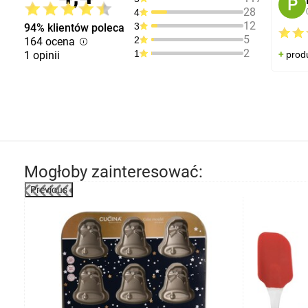
P
28
4
12
3
94% klientów poleca
5
2
164 ocena
2
1
1 opinii
prod
Mogłoby zainteresować:
Previous
-32%