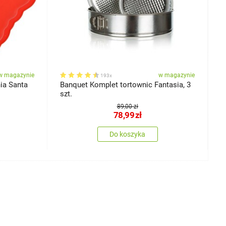
w magazynie
w magazynie
193x
ia Santa
Banquet Komplet tortownic Fantasia, 3
B
szt.
p
89,00 zł
78,99
zł
Do koszyka