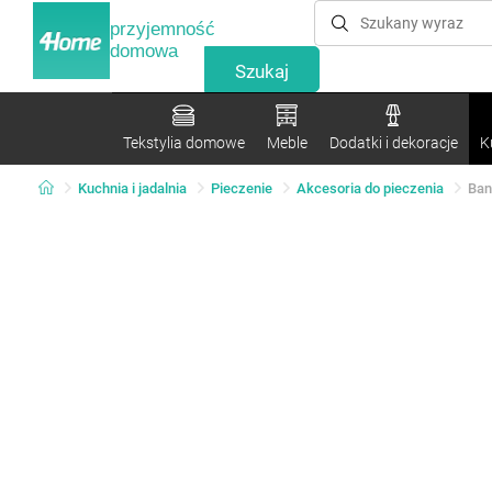
przyjemność
domowa
Tekstylia domowe
Meble
Dodatki i dekoracje
K
Kuchnia i jadalnia
Pieczenie
Akcesoria do pieczenia
Ban