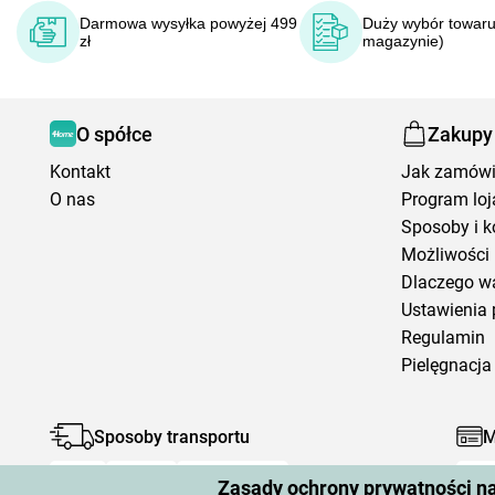
Darmowa wysyłka powyżej 499
Duży wybór towaru
zł
magazynie)
O spółce
Zakupy
Kontakt
Jak zamów
O nas
Program loj
Sposoby i k
Możliwości 
Dlaczego w
Ustawienia 
Regulamin
Pielęgnacja 
Sposoby transportu
M
Zasady ochrony prywatności n