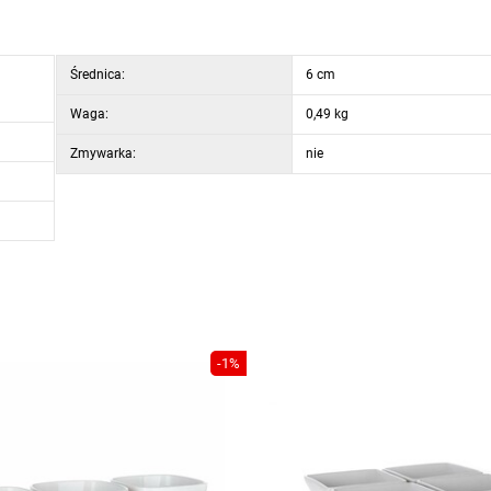
Średnica:
6 cm
Waga:
0,49 kg
Zmywarka:
nie
-1%