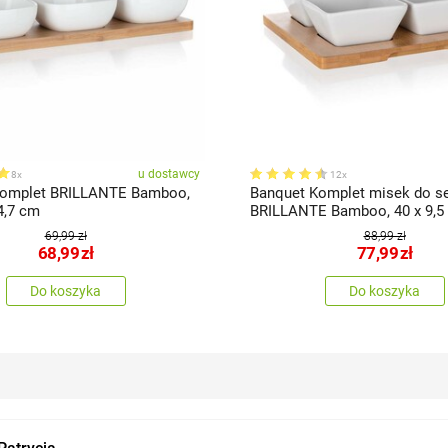
u dostawcy
8x
12x
Komplet BRILLANTE Bamboo,
Banquet Komplet misek do s
 4,7 cm
BRILLANTE Bamboo, 40 x 9,5 
69,99 zł
88,99 zł
68,99
zł
77,99
zł
Do koszyka
Do koszyka