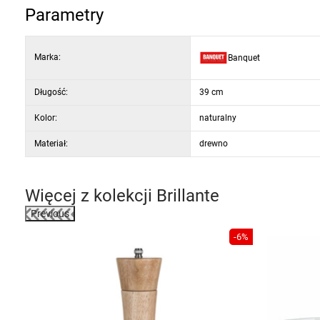
Parametry
Marka:
Banquet
Długość:
39 cm
Kolor:
naturalny
Materiał:
drewno
Więcej z kolekcji
Brillante
Previous
-6%