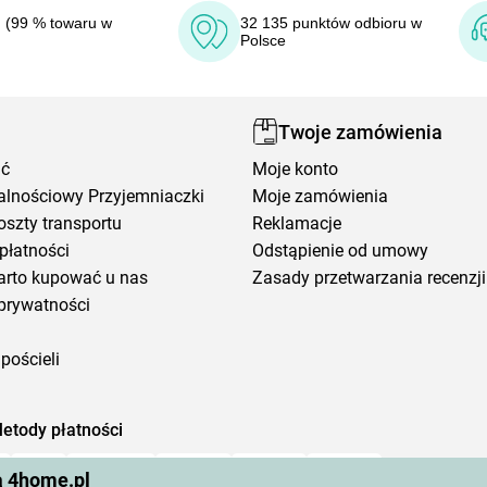
 (99 % towaru w
32 135 punktów odbioru w
Polsce
Twoje zamówienia
ić
Moje konto
alnościowy Przyjemniaczki
Moje zamówienia
oszty transportu
Reklamacje
płatności
Odstąpienie od umowy
arto kupować u nas
Zasady przetwarzania recenzji
prywatności
pościeli
etody płatności
a 4home.pl