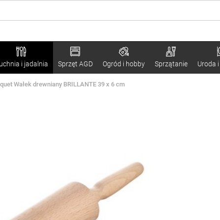
uchnia i jadalnia
Sprzęt AGD
Ogród i hobby
Sprzątanie
Uroda i
quet Wałek drewniany BRILLANTE 39 x 6 cm