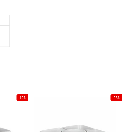
-12%
-28%