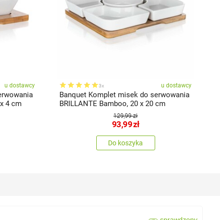
u dostawcy
u dostawcy
3x
erwowania
Banquet Komplet misek do serwowania
B
x 4 cm
BRILLANTE Bamboo, 20 x 20 cm
po
1
129,99 zł
93,99
zł
Do koszyka
sprawdzony