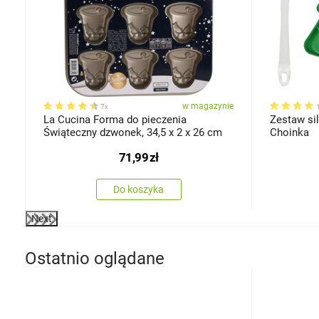
ie
w magazynie
7x
ta
La Cucina Forma do pieczenia
Zestaw si
Świąteczny dzwonek, 34,5 x 2 x 26 cm
Choinka
71,99
zł
Do koszyka
Next
Ostatnio oglądane