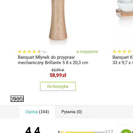
ie
w magazynie
10x
Banquet Młynek do przypraw
Banquet 
mechaniczny Brillante 5 8 x 20,3 cm
33 x 9,7 x
62,99 zł
58,99
zł
Do koszyka
Next
Opinia
(164)
Pytania
(0)
4,4
117
5