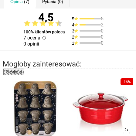
Opinia
(7)
Pytania
(0)
4,5
5
5
2
4
0
3
100% klientów poleca
0
2
7 ocena
0
1
0 opinii
Mogłoby zainteresować:
Previous
%
-16%
2x