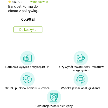
4,5
w magazynie
7x
Banquet Forma do
ciasta z pokrywką
Granite, 26 x 8cm
65,99
zł
Do koszyka
Darmowa wysyłka powyżej 499 zł
Duży wybór towaru (99 % towaru w
magazynie)
32 130 punktów odbioru w Polsce
Wysoka jakość obsługi klienta
Gwarancja zwrotu pieniędzy