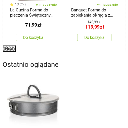
4,7
w magazynie
w magazynie
7x
La Cucina Forma do
Banquet Forma do
pieczenia Świąteczny
zapiekania okrągła z
dzwonek, 34,5 x 2 x 26
pokrywką Culinaria Red
142,99 zł
71,99
zł
cm
3 l
119,99
zł
Do koszyka
Do koszyka
Next
Ostatnio oglądane