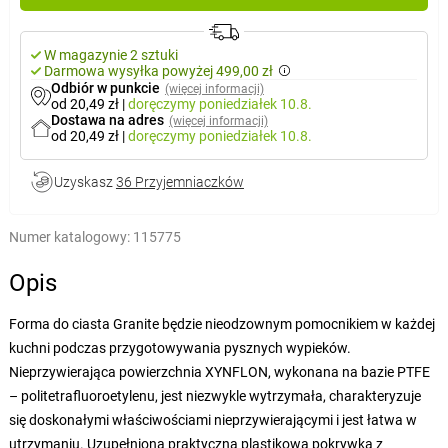
W magazynie 2 sztuki
Darmowa wysyłka powyżej 499,00 zł
Odbiór w punkcie
(więcej informacji)
od 20,49 zł
|
doręczymy
poniedziałek 10.8.
Dostawa na adres
(więcej informacji)
od 20,49 zł
|
doręczymy
poniedziałek 10.8.
Uzyskasz
36 Przyjemniaczków
Numer katalogowy:
115775
Opis
Forma do ciasta Granite będzie nieodzownym pomocnikiem w każdej
kuchni podczas przygotowywania pysznych wypieków.
Nieprzywierająca powierzchnia XYNFLON, wykonana na bazie PTFE
– politetrafluoroetylenu, jest niezwykle wytrzymała, charakteryzuje
się doskonałymi właściwościami nieprzywierającymi i jest łatwa w
utrzymaniu. Uzupełniona praktyczną plastikową pokrywką z