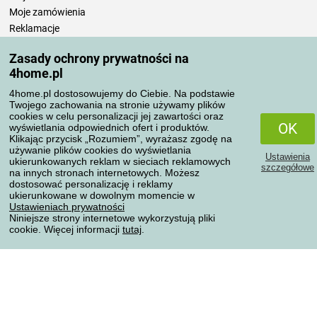
Moje zamówienia
Reklamacje
Odstąpienie od umowy
Zasady ochrony prywatności na
Zasady przetwarzania recenzji
4home.pl
4home.pl dostosowujemy do Ciebie. Na podstawie
Sposoby transportu
Twojego zachowania na stronie używamy plików
cookies w celu personalizacji jej zawartości oraz
OK
wyświetlania odpowiednich ofert i produktów.
Klikając przycisk „Rozumiem”, wyrażasz zgodę na
Metody płatności
używanie plików cookies do wyświetlania
Ustawienia
ukierunkowanych reklam w sieciach reklamowych
szczegółowe
na innych stronach internetowych. Możesz
dostosować personalizację i reklamy
ukierunkowane w dowolnym momencie w
Niezawodny sklep
Ustawieniach prywatności
Niniejsze strony internetowe wykorzystują pliki
cookie. Więcej informacji
tutaj
.
Ochrona danych osobowych