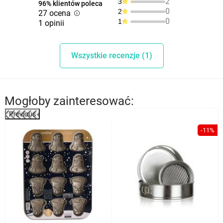
2
3
96% klientów poleca
0
2
27 ocena
0
1
1 opinii
Wszystkie recenzje (1)
Mogłoby zainteresować:
Previous
%
-11%