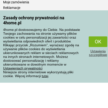
Moje zamówienia
Reklamacje
Odstąpienie od umowy
Zasady ochrony prywatności na
Zasady przetwarzania recenzji
4home.pl
4home.pl dostosowujemy do Ciebie. Na podstawie
Sposoby transportu
Twojego zachowania na stronie używamy plików
cookies w celu personalizacji jej zawartości oraz
OK
wyświetlania odpowiednich ofert i produktów.
Klikając przycisk „Rozumiem”, wyrażasz zgodę na
Metody płatności
używanie plików cookies do wyświetlania
Ustawienia
ukierunkowanych reklam w sieciach reklamowych
szczegółowe
na innych stronach internetowych. Możesz
dostosować personalizację i reklamy
ukierunkowane w dowolnym momencie w
Niezawodny sklep
Ustawieniach prywatności
Niniejsze strony internetowe wykorzystują pliki
cookie. Więcej informacji
tutaj
.
Ochrona danych osobowych