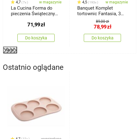
4,7
w magazynie
4,5
w magazynie
7x
193x
La Cucina Forma do
Banquet Komplet
pieczenia Świąteczny
tortownic Fantasia, 3
dzwonek, 34,5 x 2 x 26
szt.
89,00 zł
71,99
zł
cm
78,99
zł
Do koszyka
Do koszyka
Next
Ostatnio oglądane
4,7
wyprzedano
27x