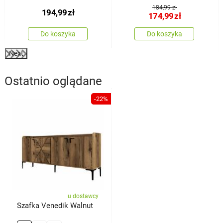
184,99 zł
194,99
zł
174,99
zł
Do koszyka
Do koszyka
Next
Ostatnio oglądane
-22%
u dostawcy
Szafka Venedik Walnut