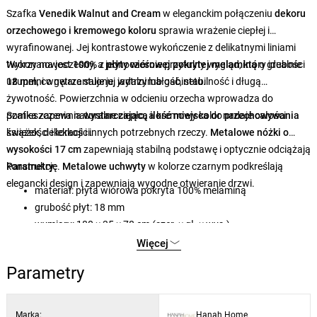
Szafka
Venedik Walnut and Cream
w eleganckim połączeniu
dekoru
orzechowego i kremowego koloru
sprawia wrażenie ciepłej i
wyrafinowanej. Jej kontrastowe wykończenie z delikatnymi liniami
tworzy nowoczesny, a jednocześnie przytulny wygląd, który idealnie
Wykonana jest
100%
z
płyty wiórowej pokrytej melaminą
o grubości
uzupełni wnętrze salonu, jadalni lub gabinetu.
18 mm
, co gwarantuje jej wytrzymałość, stabilność i długą
żywotność. Powierzchnia w odcieniu orzecha wprowadza do
pomieszczenia naturalne ciepło, a kremowy kolor nadaje całości
Szafka zapewnia
wystarczającą ilość miejsca
do
przechowywania
świeżości i lekkości.
książek, dekoracji i innych potrzebnych rzeczy.
Metalowe nóżki o
wysokości 17 cm
zapewniają stabilną podstawę i optycznie odciążają
konstrukcję.
Parametry:
Metalowe uchwyty
w kolorze czarnym podkreślają
elegancki design i zapewniają wygodne otwieranie drzwi.
materiał: płyta wiórowa pokryta 100% melaminą
grubość płyt: 18 mm
wymiary: 180 × 35 × 78 cm (szer. × gł. × wys.)
wysokość metalowych nóg: 17 cm
Więcej
kolor: orzech i kremowy
Parametry
Marka:
Hanah Home