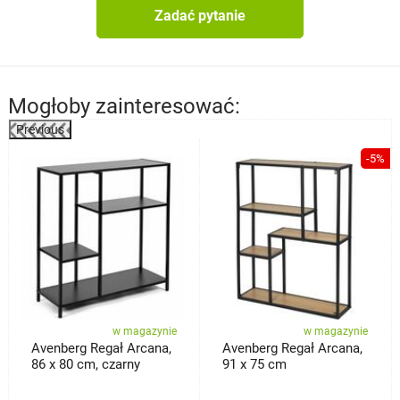
Zadać pytanie
Mogłoby zainteresować:
Previous
%
-5%
w magazynie
w magazynie
Avenberg Regał Arcana,
Avenberg Regał Arcana,
86 x 80 cm, czarny
91 x 75 cm