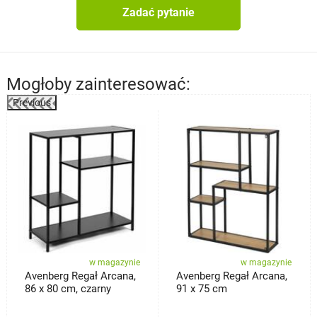
Zadać pytanie
Mogłoby zainteresować:
Previous
%
w magazynie
w magazynie
Avenberg Regał Arcana,
Avenberg Regał Arcana,
86 x 80 cm, czarny
91 x 75 cm