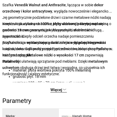
Szafka
Venedik Walnut and Anthracite
, łącząca w sobie
dekor
orzechowy i kolor antracytowy
, wygląda nowocześnie i elegancko.
Jej geometrycznie podzielone drzwi i czarne metalowe nóżki nadają
wnętrzu industrialny charakter, który doskonale komponuje się
Konstrukcja wykonana
100% z płyty wiórowej pokrytej melaminą
o
zarówno z nowoczesnymi, jak i klasycznymi elementami
grubości
18 mm
gwarantuje wytrzymałość, stabilność i długą
wyposażenia.
żywotność. Ciepły odcień orzecha nadaje pomieszczeniu
przytulności, a antracytowe powierzchnie wyglądają elegancko i
Szafka oferuje
wystarczającą ilość miejsca do przechowywania
kontrastowo. Całkowity projekt jest zrównoważony i przemyślany w
książek, dekoracji i praktycznych przedmiotów, które chcą Państwo
każdym szczególe.
mieć pod ręką.
Metalowe nóżki o wysokości 17 cm
zapewniają
stabilność i ułatwiają sprzątanie pod meblami. Dzięki
Parametry:
metalowym
uchwytom
obsługa drzwi jest łatwa i wygodna, co uzupełnia ich
materiał: płyta wiórowa pokryta 100% melaminą
funkcjonalność i walory estetyczne.
grubość płyt: 18 mm
wymiary: 180 × 35 × 78 cm (szer. × gł. × wys.)
wysokość metalowych nóg: 17 cm
Więcej
kolor: orzech i antracyt
Parametry
Marka:
Hanah Home