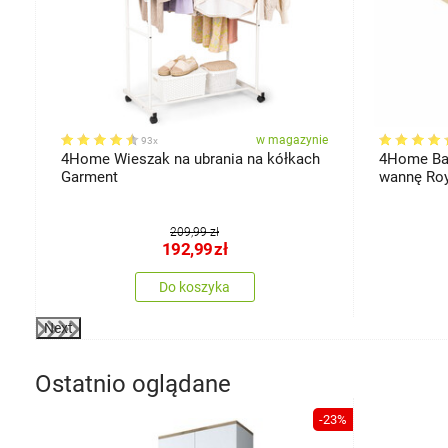
ie
w magazynie
93x
4Home Wieszak na ubrania na kółkach
4Home Ba
a
Garment
wannę Roy
209,99 zł
192,99
zł
Do koszyka
Next
Ostatnio oglądane
-23%