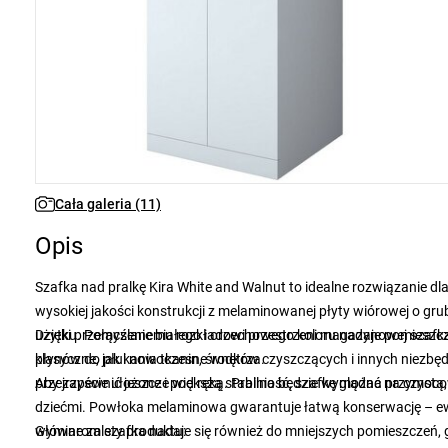
Cała galeria (11)
Opis
Szafka nad pralkę Kira White and Walnut to idealne rozwiązanie d
wysokiej jakości konstrukcji z melaminowanej płyty wiórowej o gr
użytku. Połączenie białego i orzechowego koloru nadaje pomieszc
Dzięki przemyślanemu rozkładowi przestrzeni magazynowej szafk
klasyczne, jak i nowoczesne wnętrza.
płynów do płukania tkanin, środków czyszczących i innych niezbędn
przejrzyście ułożone i pod ręką. Pralnia będzie wyglądać na czy
Aby zapewnić jeszcze większą stabilność, szafkę można przymoc
dziećmi. Powłoka melaminowa gwarantuje łatwą konserwację – ewe
wymiarom szafka nadaje się również do mniejszych pomieszczeń, 
Główne zalety produktu: