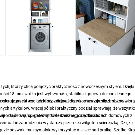
la tych, którzy chcą połączyć praktyczność z nowoczesnym stylem. Dzięki
ubości 18 mm szafka jest wytrzymała, stabilna i gotowa do codziennego
zeniu elegancki wygląd, który z łatwością wkomponuje się zarówno w
a oferuje wystarczająco dużo miejsca do przechowywania środków piorą
ych artykułów. Więcej półek i praktyczny podział sprawiają, że wszystko
stą, uporządkowaną i gotową do codziennego użytkowania.
ować do ściany, co docenisz zwłaszcza w gospodarstwach domowych z
ntualne zabrudzenia wystarczy przetrzeć wilgotną ściereczką. Dzięki 
gdzie pozwala maksymalnie wykorzystać miejsce nad pralką. Szafka Kira