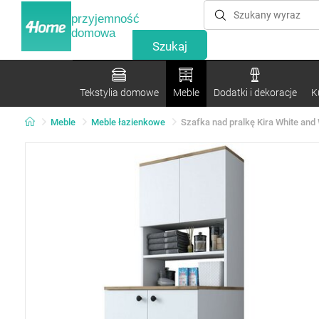
przyjemność
domowa
Tekstylia domowe
Meble
Dodatki i dekoracje
K
Meble
Meble łazienkowe
Szafka nad pralkę Kira White and