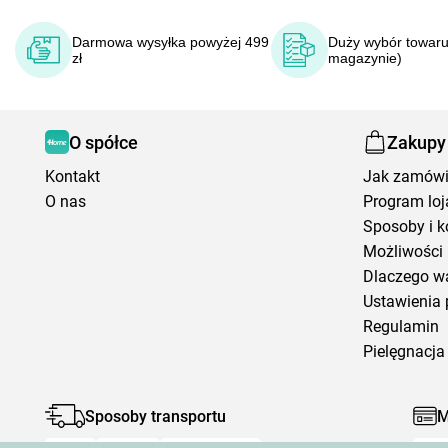
Darmowa wysyłka powyżej 499
Duży wybór towaru
zł
magazynie)
O spółce
Zakupy
Kontakt
Jak zamów
O nas
Program loj
Sposoby i k
Możliwości 
Dlaczego w
Ustawienia 
Regulamin
Pielęgnacja 
Sposoby transportu
M