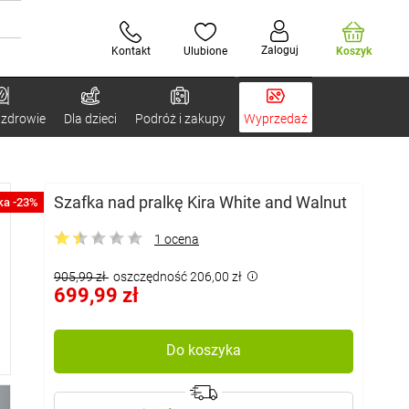
Zaloguj
Kontakt
Ulubione
Koszyk
 zdrowie
Dla dzieci
Podróż i zakupy
Wyprzedaż
Szafka nad pralkę Kira White and Walnut
ka -23%
1 ocena
905,99 zł
oszczędność 206,00 zł
699,99 zł
Do koszyka