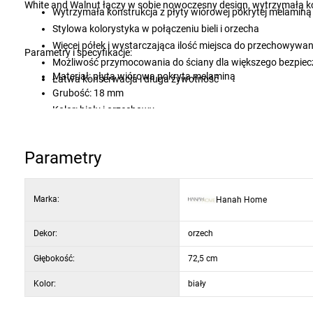
White and Walnut łączy w sobie nowoczesny design, wytrzymałą ko
Wytrzymała konstrukcja z płyty wiórowej pokrytej melamin
Stylowa kolorystyka w połączeniu bieli i orzecha
Więcej półek i wystarczająca ilość miejsca do przechowywan
Parametry i specyfikacje:
Możliwość przymocowania do ściany dla większego bezpiecz
Materiał: płyta wiórowa pokryta melaminą
Łatwa konserwacja i długa żywotność
Grubość: 18 mm
Kolor: biały i orzechowy
Parametry
Marka:
Hanah Home
Dekor:
orzech
Głębokość:
72,5 cm
Kolor:
biały