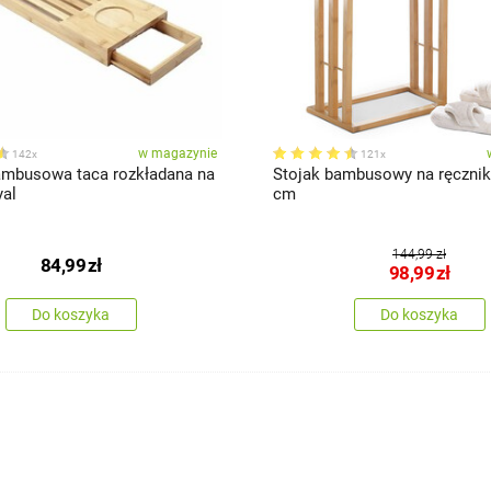
w magazynie
142x
121x
mbusowa taca rozkładana na
Stojak bambusowy na ręczniki
al
cm
144,99 zł
84,99
zł
98,99
zł
Do koszyka
Do koszyka