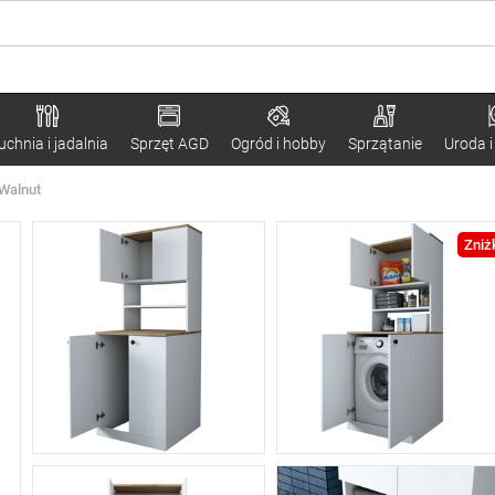
uchnia i jadalnia
Sprzęt AGD
Ogród i hobby
Sprzątanie
Uroda i
 Walnut
Zniż