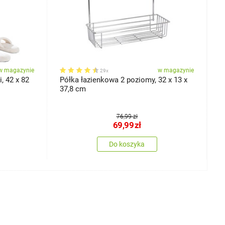
w magazynie
w magazynie
29x
, 42 x 82
Półka łazienkowa 2 poziomy, 32 x 13 x
S
37,8 cm
76,99 zł
69,99
zł
Do koszyka