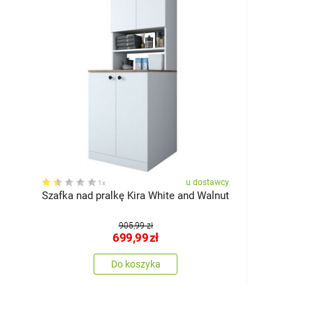
u dostawcy
1x
Szafka nad pralkę Kira White and Walnut
905,99 zł
699,99
zł
Do koszyka