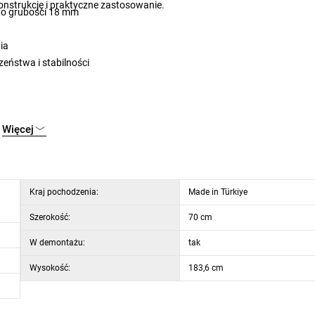
nstrukcję i praktyczne zastosowanie.
ą o grubości 18 mm
ia
eństwa i stabilności
Więcej
Kraj pochodzenia:
Made in Türkiye
Szerokość:
70 cm
W demontażu:
tak
Wysokość:
183,6 cm