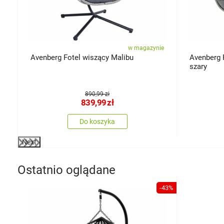
ie
w magazynie
ld
Avenberg Fotel wiszący Malibu
Avenberg F
szary
890,99 zł
839,99
zł
Do koszyka
Next
Ostatnio oglądane
-43%