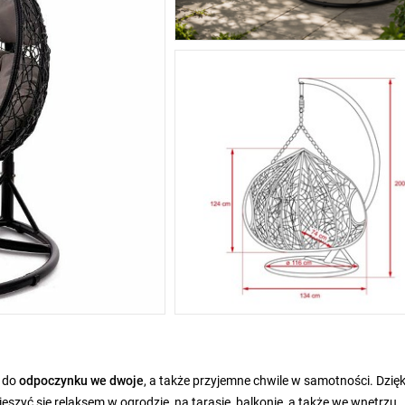
 do
odpoczynku we dwoje
, a także
przyjemne chwile w samotności. Dzięk
szyć się relaksem w ogrodzie, na tarasie, balkonie, a także we wnętrzu.