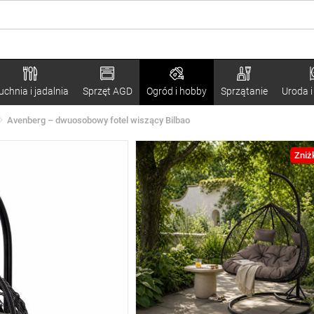
uchnia i jadalnia
Sprzęt AGD
Ogród i hobby
Sprzątanie
Uroda i
Avenberg – dwuosobowy fotel wiszący Bilbao
Zniż