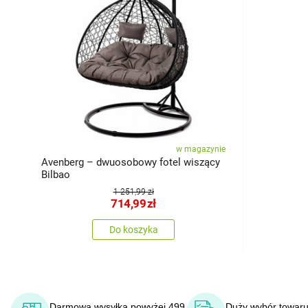
w magazynie
Avenberg – dwuosobowy fotel wiszący
Bilbao
1 251,99 zł
714,99
zł
Do koszyka
Darmowa wysyłka powyżej 499
Duży wybór towaru