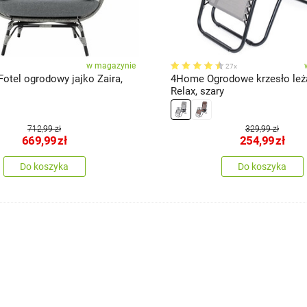
w magazynie
27x
otel ogrodowy jajko Zaira,
4Home Ogrodowe krzesło le
Relax, szary
712,99 zł
329,99 zł
669,99
zł
254,99
zł
Do koszyka
Do koszyka