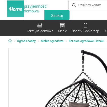
przyjemność
domowa
Tekstylia domowe
Meble
Dodatki i dekoracje
K
Ogród i hobby
Meble ogrodowe
Krzesła ogrodowe i leżaki