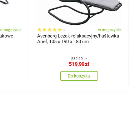
w magazynie
w magazynie
1x
żakowe
Avenberg Leżak relaksacyjny/huśtawka
S
Ariel, 105 x 190 x 180 cm
532,99 zł
519,99
zł
Do koszyka