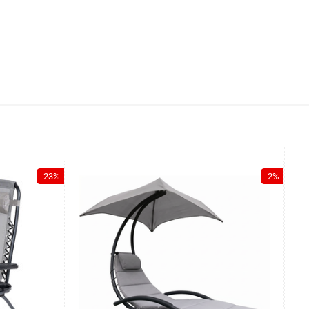
-23%
-2%