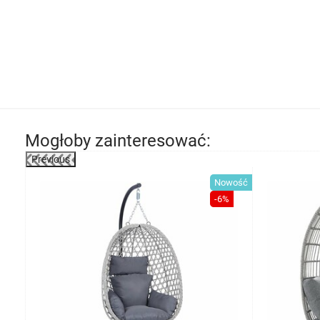
Mogłoby zainteresować:
Previous
wość
Nowość
%
-6%