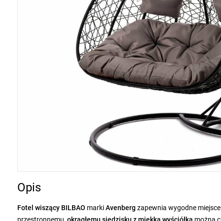
Opis
Fotel wiszący BILBAO
marki
Avenberg
zapewnia wygodne miejsce
przestronnemu,
okrągłemu siedzisku z miękką wyściółką
można cie