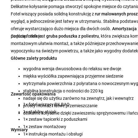
Delikatne kołysanie pomaga stworzyć spokojne miejsce do czytani
Fotel wiszący posiada solidną konstrukcję z
rur malowanych pros
wygląd, a jednocześnie jest łatwy w utrzymaniu. Stabilna podstaw
oferuje wystarczająco dużo miejsca dla dwóch osób.
Amortyzacja
podczas relaksu.
Częścią fotela jest
gruba poduszka z poliestru
, która zwiększa ko
montażowym ułatwia montaż, a także późniejsze przechowywanie l
wypoczynku na świeżym powietrzu, a także jako wygodny dodate
Główne zalety produktu
wygodna wersja dwuosobowa do relaksu we dwoje
miękka wyściółka zapewniająca przyjemne siedzenie
wytrzymała powierzchnia z polyratana o nowoczesnym wyg
stabilna konstrukcja o nośności do 220 kg
Zawartość opakowania
nadaje się do użytku zarówno na zewnątrz, jak i wewnątrz
1× fotel wiszący BILBAO
prosty montaż i łatwe przemieszczanie
1× stabilny stojak
delikatne kołysanie dzięki zawieszeniu sprężynowemu i ła
1× zestaw tapicerki z poduszkami
1× zestaw montażowy
Wymiary
1× instrukcja montażu i obsługi