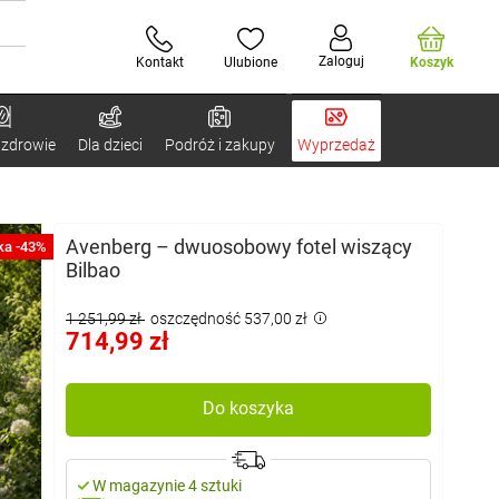
Zaloguj
Kontakt
Ulubione
Koszyk
 zdrowie
Dla dzieci
Podróż i zakupy
Wyprzedaż
Avenberg – dwuosobowy fotel wiszący
ka -43%
Bilbao
1 251,99 zł
oszczędność 537,00 zł
714,99 zł
Do koszyka
W magazynie 4 sztuki