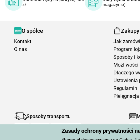
zł
magazynie)
O spółce
Zakupy
Kontakt
Jak zamów
O nas
Program loj
Sposoby i k
Możliwości 
Dlaczego w
Ustawienia 
Regulamin
Pielęgnacja 
Sposoby transportu
M
Zasady ochrony prywatności n
4home.pl dostosowujemy do Ciebie. Na 