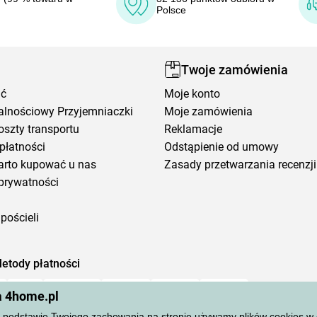
Polsce
Twoje zamówienia
ić
Moje konto
alnościowy Przyjemniaczki
Moje zamówienia
oszty transportu
Reklamacje
płatności
Odstąpienie od umowy
arto kupować u nas
Zasady przetwarzania recenzji
prywatności
pościeli
etody płatności
a 4home.pl
podstawie Twojego zachowania na stronie używamy plików cookies w cel