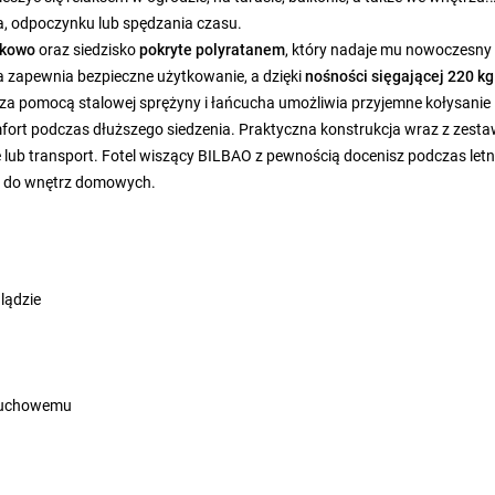
a, odpoczynku lub spędzania czasu.
zkowo
oraz siedzisko
pokryte polyratanem
, który nadaje mu nowoczesny
a zapewnia bezpieczne użytkowanie, a dzięki
nośności sięgającej 220 kg
za pomocą stalowej sprężyny i łańcucha umożliwia przyjemne kołysanie
mfort podczas dłuższego siedzenia. Praktyczna konstrukcja wraz z zest
ub transport. Fotel wiszący BILBAO z pewnością docenisz podczas letn
k do wnętrz domowych.
lądzie
ńcuchowemu