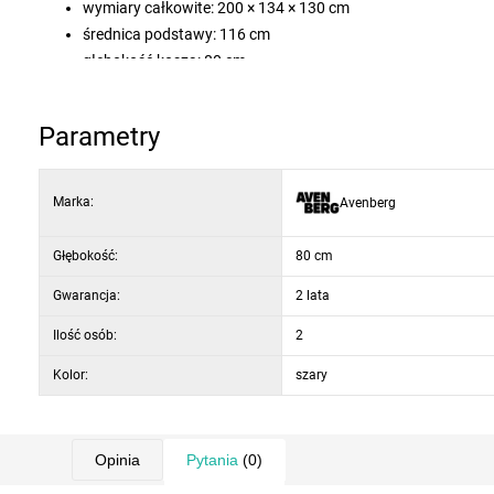
wymiary całkowite: 200 × 134 × 130 cm
średnica podstawy: 116 cm
głębokość kosza: 80 cm
Parametry
Marka:
Avenberg
Głębokość:
80 cm
Gwarancja:
2 lata
Ilość osób:
2
Kolor:
szary
Opinia
Pytania
(0)