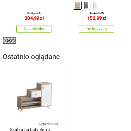
OAK, dąb
219,99 zł
194,99 zł
204,99
zł
152,99
zł
Do koszyka
Do koszyka
Next
Ostatnio oglądane
wyprzedano
Szafka na buty Retro