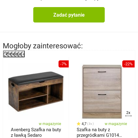
Zadać pytanie
Mogłoby zainteresować:
Previous
%
-7%
-22%
2x
w magazynie
4,7
w magazynie
3x
Avenberg Szafka na buty
Szafka na buty z
z ławką Sedaro
przegródkami G1014