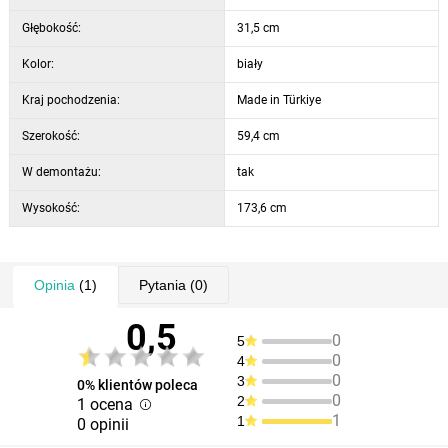
Głębokość:
31,5 cm
Kolor:
biały
Kraj pochodzenia:
Made in Türkiye
Szerokość:
59,4 cm
W demontażu:
tak
Wysokość:
173,6 cm
Opinia
(1)
Pytania
(0)
0,5
0
5
0
4
0
3
0% klientów poleca
0
2
1 ocena
1
1
0 opinii