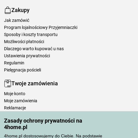
Zakupy
Jak zamówić
Program lojalnościowy Przyjemniaczki
Sposoby i koszty transportu
Możliwości płatności
Dlaczego warto kupować u nas
Ustawienia prywatności
Regulamin
Pielęgnacja pościeli
Twoje zamówienia
Moje konto
Moje zamówienia
Reklamacje
Odstąpienie od umowy
Zasady ochrony prywatności na
Zasady przetwarzania recenzji
4home.pl
4home.pl dostosowujemy do Ciebie. Na podstawie