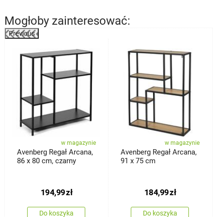
Mogłoby zainteresować:
Previous
%
w magazynie
w magazynie
Avenberg Regał Arcana,
Avenberg Regał Arcana,
86 x 80 cm, czarny
91 x 75 cm
194,99
zł
184,99
zł
Do koszyka
Do koszyka