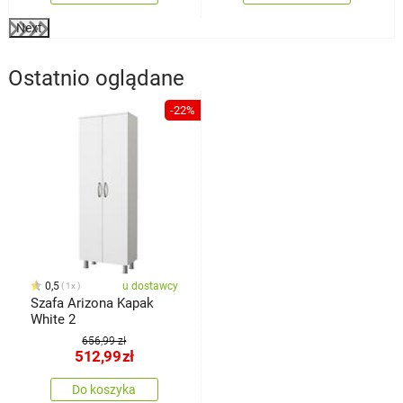
Next
Ostatnio oglądane
-22%
0,5
u dostawcy
1x
Szafa Arizona Kapak
White 2
656,99 zł
512,99
zł
Do koszyka