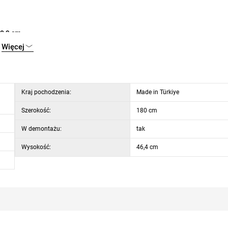
38,9 cm
Więcej
Kraj pochodzenia:
Made in Türkiye
Szerokość:
180 cm
W demontażu:
tak
Wysokość:
46,4 cm