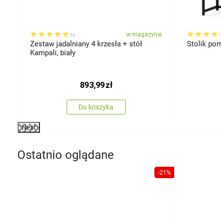
ie
w magazynie
1x
Zestaw jadalniany 4 krzesła + stół
Stolik po
Kampali, biały
893,99
zł
Do koszyka
Next
Ostatnio oglądane
-21%