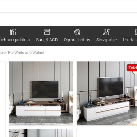
uchnia i jadalnia
Sprzęt AGD
Ogród i hobby
Sprzątanie
Uroda i
wizor Pia White and Walnut
Zniż