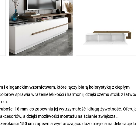
 i eleganckim wzornictwem
, które łączy
białą kolorystykę
z ciepłym
lorów sprawia wrażenie lekkości i harmonii, dzięki czemu stolik z łatwo
rza.
rubości 18 mm
, co zapewnia jej wytrzymałość i długą żywotność. Oferuj
akcesoriów, a dzięki możliwości
montażu na ścianie
zwiększa
szerokości 150 cm
zapewnia wystarczająco dużo miejsca na dekoracje l