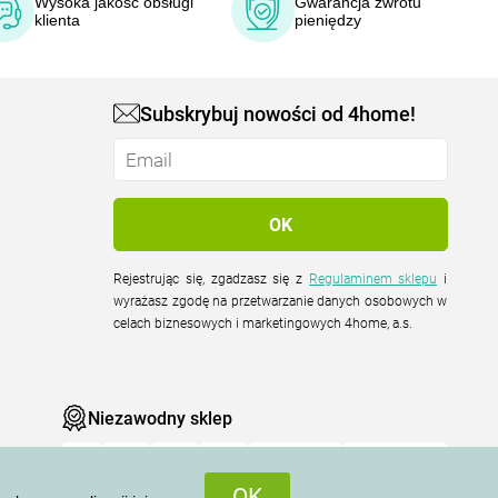
Wysoka jakość obsługi
Gwarancja zwrotu
klienta
pieniędzy
Subskrybuj nowości od 4home!
Rejestrując się, zgadzasz się z
Regulaminem sklepu
i
wyrażasz zgodę na przetwarzanie danych osobowych w
celach biznesowych i marketingowych 4home, a.s.
Niezawodny sklep
OK