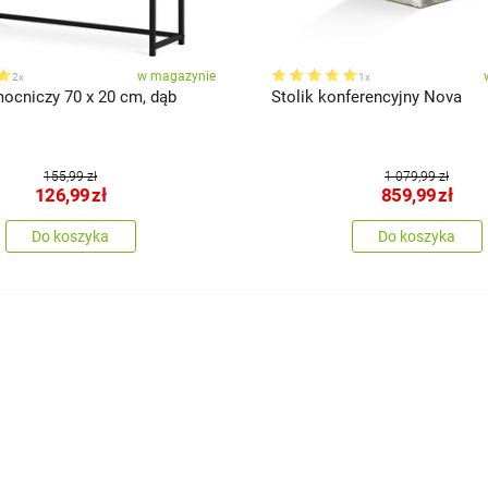
w magazynie
2x
1x
mocniczy 70 x 20 cm, dąb
Stolik konferencyjny Nova
155,99 zł
1 079,99 zł
126,99
zł
859,99
zł
Do koszyka
Do koszyka