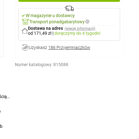
W magazynie u dostawcy
Transport ponadgabarytowy
Dostawa na adres
(więcej informacji)
od 171,49 zł
|
doręczymy
do 4 tygodni
Uzyskasz
186 Przyjemniaczków
Numer katalogowy:
815088
ścią
e
ub