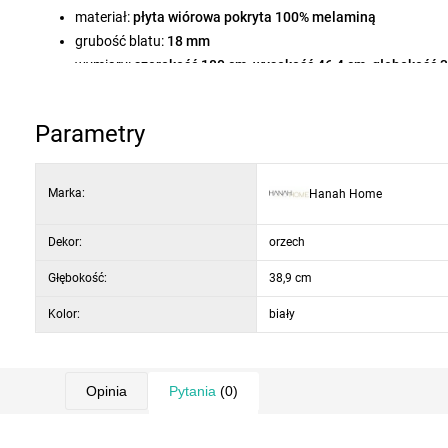
materiał:
płyta wiórowa pokryta 100% melaminą
grubość blatu:
18 mm
wymiary:
szerokość 180 cm, wysokość 46,4 cm, głębokość 
szerokość górnej powierzchni:
150 cm
kolor:
biały / orzech
Parametry
Marka:
Hanah Home
Dekor:
orzech
Głębokość:
38,9 cm
Kolor:
biały
Opinia
Pytania
(0)