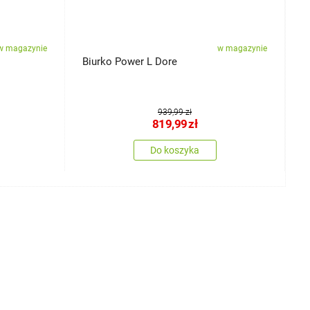
w magazynie
w magazynie
Biurko Power L Dore
S
939,99 zł
819,99
zł
Do koszyka