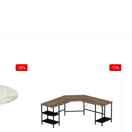
-20%
-13%