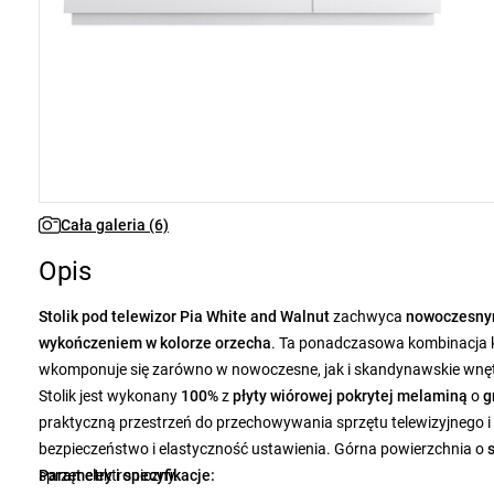
Cała galeria (6)
Opis
Stolik pod telewizor Pia White and Walnut
zachwyca
nowoczesnym
wykończeniem w kolorze orzecha
. Ta ponadczasowa kombinacja ko
wkomponuje się zarówno w nowoczesne, jak i skandynawskie wnęt
Stolik jest wykonany
100%
z
płyty wiórowej pokrytej melaminą
o
g
praktyczną przestrzeń do przechowywania sprzętu telewizyjnego i 
bezpieczeństwo i elastyczność ustawienia. Górna powierzchnia o
sprzęt elektroniczny.
Parametry i specyfikacje: