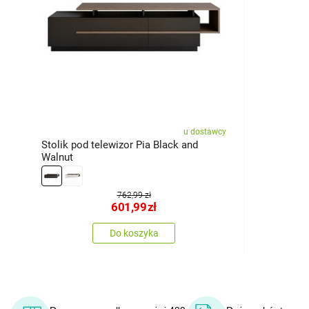
u dostawcy
Stolik pod telewizor Pia Black and
Walnut
762,99 zł
601,99
zł
Do koszyka