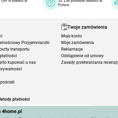
 (99 % towaru w
32 136 punktów odbioru w
Polsce
Twoje zamówienia
ić
Moje konto
alnościowy Przyjemniaczki
Moje zamówienia
oszty transportu
Reklamacje
płatności
Odstąpienie od umowy
arto kupować u nas
Zasady przetwarzania recenzji
prywatności
pościeli
etody płatności
a 4home.pl