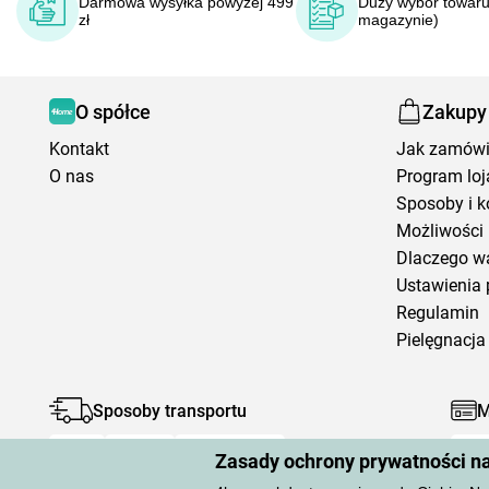
Darmowa wysyłka powyżej 499
Duży wybór towaru
zł
magazynie)
O spółce
Zakupy
Kontakt
Jak zamów
O nas
Program loj
Sposoby i k
Możliwości 
Dlaczego w
Ustawienia 
Regulamin
Pielęgnacja 
Sposoby transportu
M
Zasady ochrony prywatności n