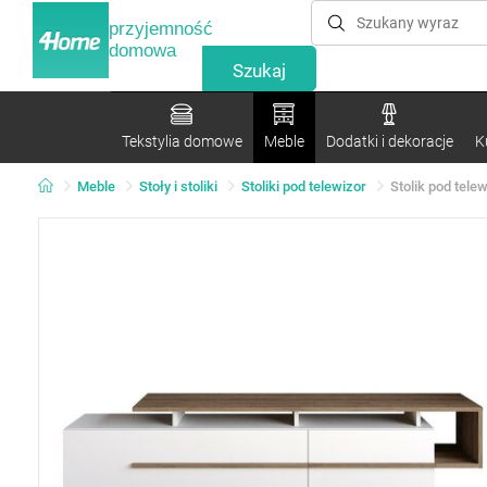
przyjemność
domowa
Tekstylia domowe
Meble
Dodatki i dekoracje
K
Meble
Stoły i stoliki
Stoliki pod telewizor
Stolik pod tele