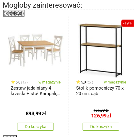
Mogłoby zainteresować:
Previous
%
-19%
5,0
w magazynie
5,0
w magazynie
1x
2x
Zestaw jadalniany 4
Stolik pomocniczy 70 x
krzesła + stół Kampali,
20 cm, dąb
biały
155,99 zł
893,99
zł
126,99
zł
Do koszyka
Do koszyka