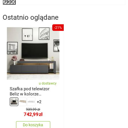
Next
Ostatnio oglądane
-21%
u dostawcy
Szafka pod telewizor
Beliz w kolorze
antracytowym
+2
939,99 zł
742,99
zł
Do koszyka