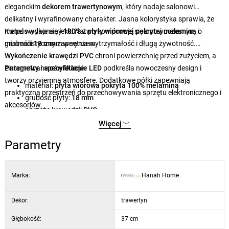
eleganckim
dekorem trawertynowym
, który nadaje salonowi
delikatny i wyrafinowany charakter. Jasna kolorystyka sprawia, że
mebel wydaje się lekki i łatwo komponuje się z nowoczesnym i
Korpus wykonany
100%
z
płyty wiórowej pokrytej melaminą
o
minimalistycznym wnętrzem.
grubości
18 mm
zapewnia wytrzymałość i długą żywotność.
Wykończenie krawędzi PVC
chroni powierzchnię przed zużyciem, a
zintegrowane
Parametry i specyfikacje:
oświetlenie LED
podkreśla nowoczesny design i
tworzy przyjemną atmosferę. Dodatkowe półki zapewniają
materiał:
płyta wiórowa pokryta 100% melaminą
praktyczną przestrzeń do przechowywania sprzętu elektronicznego i
grubość płyty:
18 mm
akcesoriów.
obrzeże krawędzi:
PVC
oświetlenie:
LED
Więcej
wymiary stolika:
192 × 53 × 37 cm
Parametry
wymiary półki pod telewizor:
162 × 53 × 35 cm
dekor:
trawertyn
Marka:
Hanah Home
Dekor:
trawertyn
Głębokość:
37 cm