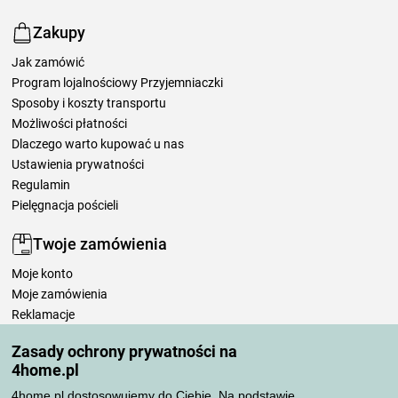
Zakupy
Jak zamówić
Program lojalnościowy Przyjemniaczki
Sposoby i koszty transportu
Możliwości płatności
Dlaczego warto kupować u nas
Ustawienia prywatności
Regulamin
Pielęgnacja pościeli
Twoje zamówienia
Moje konto
Moje zamówienia
Reklamacje
Odstąpienie od umowy
Zasady ochrony prywatności na
Zasady przetwarzania recenzji
4home.pl
4home.pl dostosowujemy do Ciebie. Na podstawie