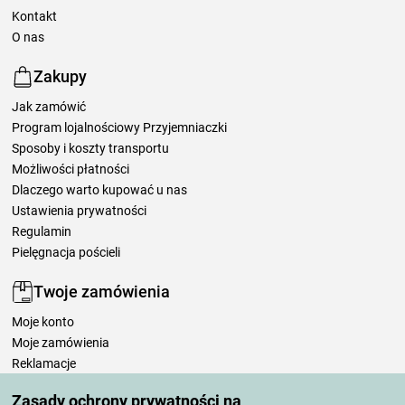
Kontakt
O nas
Zakupy
Jak zamówić
Program lojalnościowy Przyjemniaczki
Sposoby i koszty transportu
Możliwości płatności
Dlaczego warto kupować u nas
Ustawienia prywatności
Regulamin
Pielęgnacja pościeli
Twoje zamówienia
Moje konto
Moje zamówienia
Reklamacje
Odstąpienie od umowy
Zasady ochrony prywatności na
Zasady przetwarzania recenzji