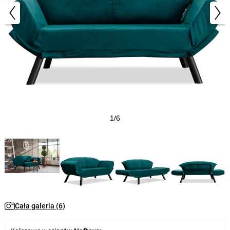
1/6
Cała galeria (6)