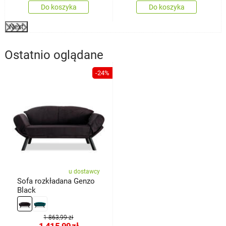
Do koszyka
Do koszyka
Next
Ostatnio oglądane
-24%
u dostawcy
Sofa rozkładana Genzo
Black
1 863,99 zł