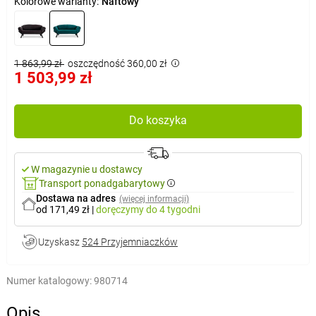
Kolorowe warianty:
Naftowy
1 863,99 zł
oszczędność 360,00 zł
1 503,99 zł
Do koszyka
W magazynie u dostawcy
Transport ponadgabarytowy
Dostawa na adres
(więcej informacji)
od 171,49 zł
|
doręczymy
do 4 tygodni
Uzyskasz
524 Przyjemniaczków
Numer katalogowy:
980714
Opis