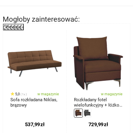
Mogłoby zainteresować:
Previous
%
5,0
w magazynie
w magazynie
1x
Sofa rozkładana Niklas,
Rozkładany fotel
brązowy
wielofunkcyjny + łóżko
Baron, brązowy
537,99
zł
729,99
zł