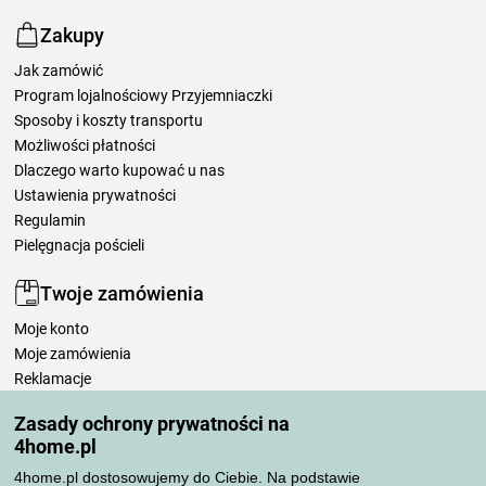
Zakupy
Jak zamówić
Program lojalnościowy Przyjemniaczki
Sposoby i koszty transportu
Możliwości płatności
Dlaczego warto kupować u nas
Ustawienia prywatności
Regulamin
Pielęgnacja pościeli
Twoje zamówienia
Moje konto
Moje zamówienia
Reklamacje
Odstąpienie od umowy
Zasady ochrony prywatności na
Zasady przetwarzania recenzji
4home.pl
4home.pl dostosowujemy do Ciebie. Na podstawie