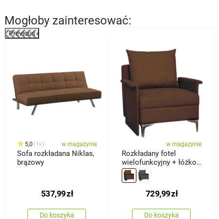
Mogłoby zainteresować:
Previous
%
5,0
w magazynie
w magazynie
1x
Sofa rozkładana Niklas,
Rozkładany fotel
brązowy
wielofunkcyjny + łóżko
Baron, brązowy
537,99
zł
729,99
zł
Do koszyka
Do koszyka