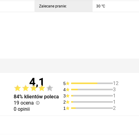
Zalecane pranie:
30 °C
4,1
12
5
3
4
1
3
84% klientów poleca
1
2
19 ocena
2
1
0 opinii