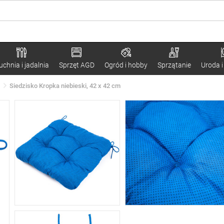
uchnia i jadalnia
Sprzęt AGD
Ogród i hobby
Sprzątanie
Uroda i
Siedzisko Kropka niebieski, 42 x 42 cm