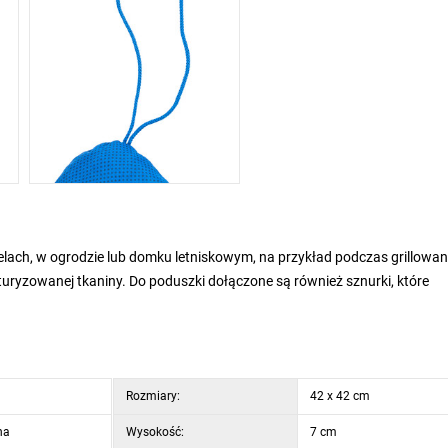
lach, w ogrodzie lub domku letniskowym, na przykład podczas grillowan
turyzowanej tkaniny. Do poduszki dołączone są również sznurki, które
Rozmiary:
42 x 42 cm
na
Wysokość:
7 cm