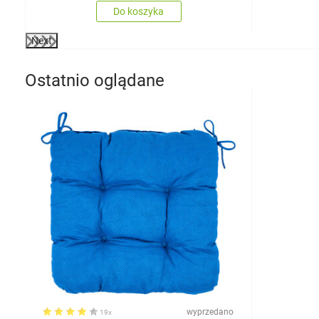
Do koszyka
Next
Ostatnio oglądane
wyprzedano
19x