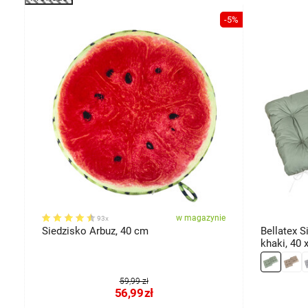
-2%
-5%
ie
w magazynie
93x
Siedzisko Arbuz, 40 cm
Bellatex 
khaki, 40 
59,99 zł
56,99
zł