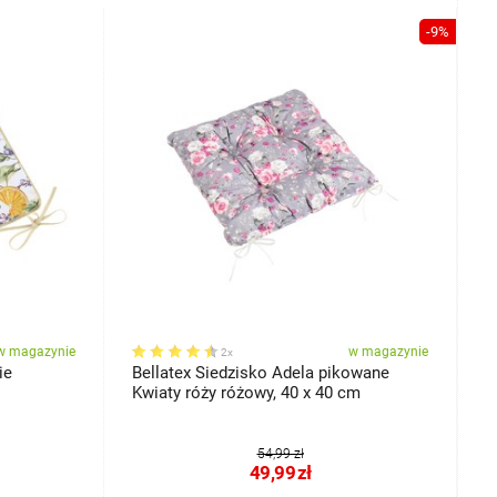
-9%
w magazynie
w magazynie
2x
ie
Bellatex Siedzisko Adela pikowane
B
Kwiaty róży różowy, 40 x 40 cm
b
54,99 zł
49,99
zł