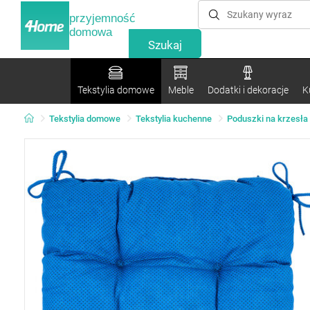
przyjemność
domowa
Tekstylia domowe
Meble
Dodatki i dekoracje
K
Tekstylia domowe
Tekstylia kuchenne
Poduszki na krzesła