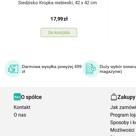
Siedzisko Kropka niebieski, 42 x 42 cm
17,99
zł
Do koszyka
Darmowa wysyłka powyżej 499
Duży wybór towaru
zł
magazynie)
O spółce
Zakupy
Kontakt
Jak zamów
O nas
Program loj
Sposoby i k
Możliwości 