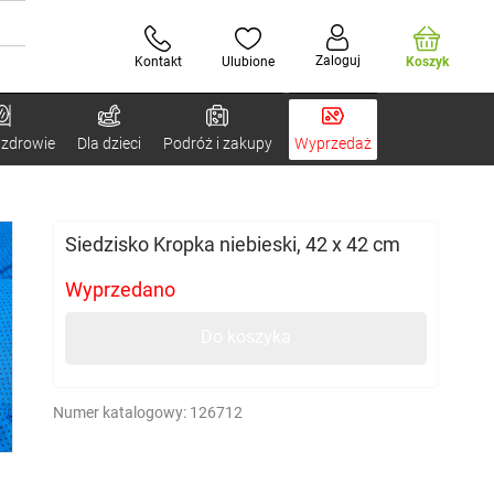
Zaloguj
Kontakt
Ulubione
Koszyk
 zdrowie
Dla dzieci
Podróż i zakupy
Wyprzedaż
Siedzisko Kropka niebieski, 42 x 42 cm
Wyprzedano
Do koszyka
Numer katalogowy:
126712