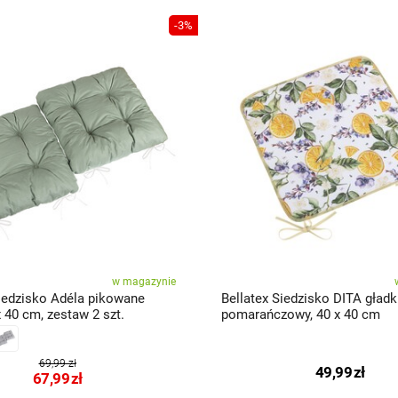
-3%
w magazynie
Siedzisko Adéla pikowane
Bellatex Siedzisko DITA gładk
x 40 cm, zestaw 2 szt.
pomarańczowy, 40 x 40 cm
69,99 zł
49,99
zł
67,99
zł