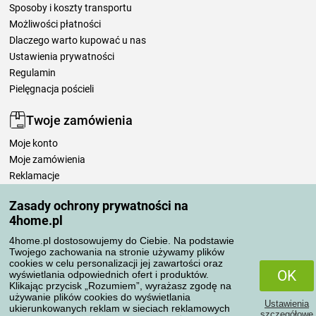
Sposoby i koszty transportu
Możliwości płatności
Dlaczego warto kupować u nas
Ustawienia prywatności
Regulamin
Pielęgnacja pościeli
Twoje zamówienia
Moje konto
Moje zamówienia
Reklamacje
Odstąpienie od umowy
Zasady ochrony prywatności na
Zasady przetwarzania recenzji
4home.pl
4home.pl dostosowujemy do Ciebie. Na podstawie
Sposoby transportu
Twojego zachowania na stronie używamy plików
cookies w celu personalizacji jej zawartości oraz
OK
wyświetlania odpowiednich ofert i produktów.
Klikając przycisk „Rozumiem”, wyrażasz zgodę na
Metody płatności
używanie plików cookies do wyświetlania
Ustawienia
ukierunkowanych reklam w sieciach reklamowych
szczegółowe