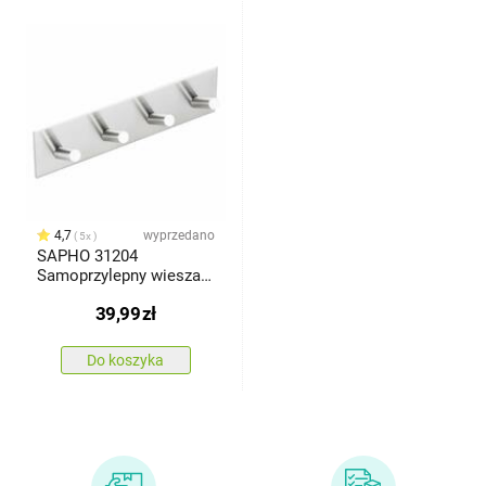
4,7
wyprzedano
5x
SAPHO 31204
Samoprzylepny wieszak
4-punktowy,
39,99
zł
szczotkowana stal
nierdzewna
Do koszyka