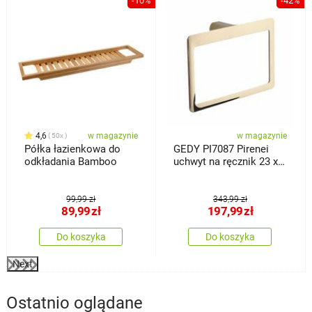
%
-10%
-42%
4,6
w magazynie
w magazynie
50x
Półka łazienkowa do
GEDY PI7087 Pirenei
odkładania Bamboo
uchwyt na ręcznik 23 x
15 cm, złoty
99,99 zł
343,99 zł
89,99
zł
197,99
zł
Do koszyka
Do koszyka
Next
Ostatnio oglądane