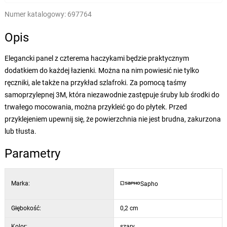
Numer katalogowy:
697764
Opis
Elegancki panel z czterema haczykami będzie praktycznym
dodatkiem do każdej łazienki. Można na nim powiesić nie tylko
ręczniki, ale także na przykład szlafroki. Za pomocą taśmy
samoprzylepnej 3M, która niezawodnie zastępuje śruby lub środki do
trwałego mocowania, można przykleić go do płytek. Przed
przyklejeniem upewnij się, że powierzchnia nie jest brudna, zakurzona
lub tłusta.
Parametry
Marka:
Sapho
Głębokość:
0,2 cm
Kolor:
szary