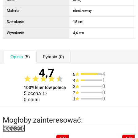
Materiał:
nierdzewny
Szerokość:
18 cm
Wysokość:
4,4 cm
Opinia
(5)
Pytania
(0)
4,7
4
5
1
4
0
3
100% klientów poleca
0
2
5 ocena
0
1
0 opinii
Mogłoby zainteresować:
Previous