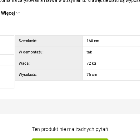
dporna na zarysowania i łatwa w utrzymaniu. Krawędzie blatu są wypos
nocześnie nadaje stołowi precyzyjny wygląd. Stabilna metalowa podst
Więcej
s użytkowania. Wymiary 160 x 90 cm można rozszerzyć o 80 cm, co pozw
odpowiada standardowym parametrom ergonomicznym dla mebli jadalnia
Szerokość:
160 cm
W demontażu:
tak
Waga:
72 kg
Wysokość:
76 cm
Ten produkt nie ma żadnych pytań