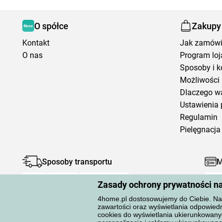
O spółce
Zakupy
Kontakt
Jak zamów
O nas
Program loj
Sposoby i k
Możliwości 
Dlaczego w
Ustawienia 
Regulamin
Pielęgnacja 
Sposoby transportu
M
Zasady ochrony prywatności n
4home.pl dostosowujemy do Ciebie. Na 
zawartości oraz wyświetlania odpowiedn
cookies do wyświetlania ukierunkowany