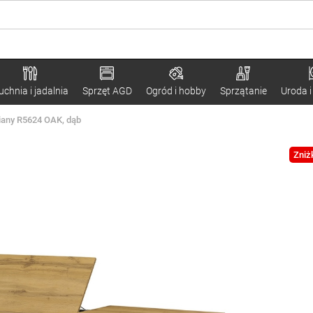
uchnia i jadalnia
Sprzęt AGD
Ogród i hobby
Sprzątanie
Uroda i
niany R5624 OAK, dąb
Zniż