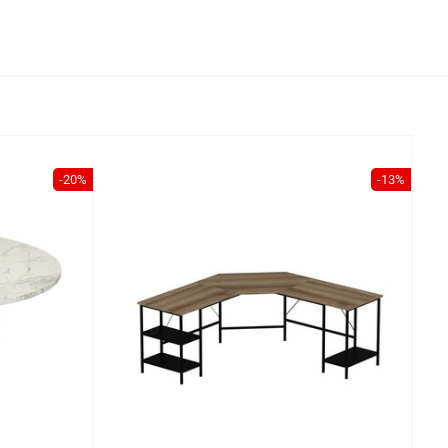
-20%
-13%