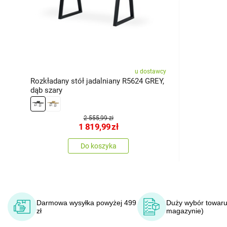
u dostawcy
Rozkładany stół jadalniany R5624 GREY,
dąb szary
2 555,99 zł
1 819,99
zł
Do koszyka
Darmowa wysyłka powyżej 499
Duży wybór towaru
zł
magazynie)