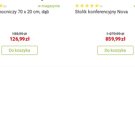
w magazynie
2x
1x
mocniczy 70 x 20 cm, dąb
Stolik konferencyjny Nova
155,99 zł
1 079,99 zł
126,99
zł
859,99
zł
Do koszyka
Do koszyka