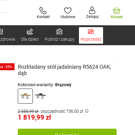
Zaloguj
Kontakt
Ulubione
Koszyk
 zdrowie
Dla dzieci
Podróż i zakupy
Wyprzedaż
Rozkładany stół jadalniany R5624 OAK,
ka -29%
dąb
Kolorowe warianty:
Brązowy
2 555,99 zł
oszczędność 736,00 zł
1 819,99 zł