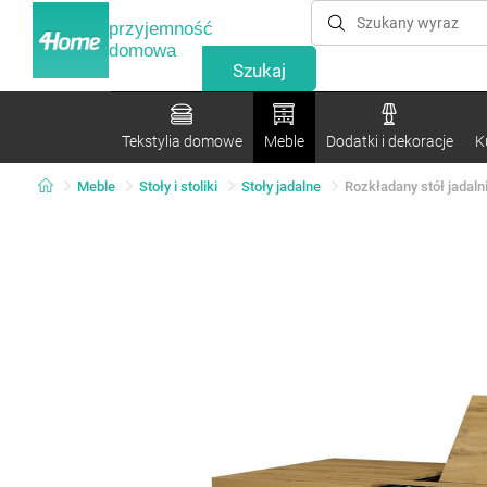
przyjemność
domowa
Tekstylia domowe
Meble
Dodatki i dekoracje
K
Meble
Stoły i stoliki
Stoły jadalne
Rozkładany stół jadal