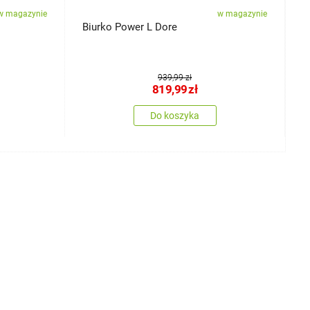
w magazynie
w magazynie
Biurko Power L Dore
S
939,99 zł
819,99
zł
Do koszyka