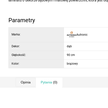
laminatu o dekorze dębowym i matowej powierzchni, która jest o
w listwę ABS, która zwiększa odporność na uszkodzenia, a jed
kolorze czarnym zapewnia solidne podparcie i stabilność podcza
wygodne siedzenie większej liczby osób. Wysokość stołu 76 cm 
Parametry
Marka:
Autronic
Dekor:
dąb
Głębokość:
90 cm
Kolor:
brązowy
Opinia
Pytania
(0)