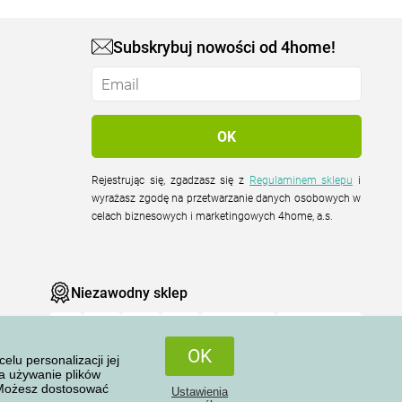
Subskrybuj nowości od 4home!
Rejestrując się, zgadzasz się z
Regulaminem sklepu
i
wyrażasz zgodę na przetwarzanie danych osobowych w
celach biznesowych i marketingowych 4home, a.s.
Niezawodny sklep
OK
u personalizacji jej
na używanie plików
 Możesz dostosować
Ustawienia