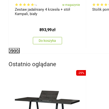
ie
w magazynie
1x
Zestaw jadalniany 4 krzesła + stół
Stolik po
Kampali, biały
893,99
zł
Do koszyka
Next
Ostatnio oglądane
-29%