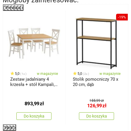
Previous
%
-19%
5,0
w magazynie
5,0
w magazynie
1x
2x
Zestaw jadalniany 4
Stolik pomocniczy 70 x
krzesła + stół Kampali,
20 cm, dąb
biały
155,99 zł
893,99
zł
126,99
zł
Do koszyka
Do koszyka
Next