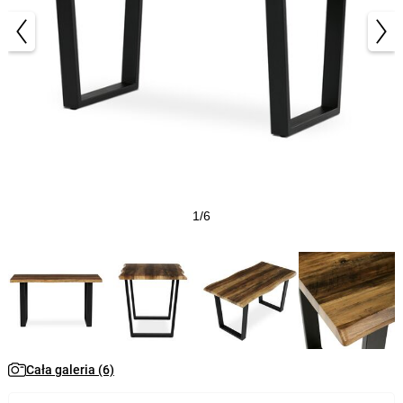
1/6
Cała galeria (6)