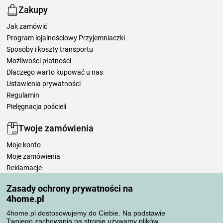
Zakupy
Jak zamówić
Program lojalnościowy Przyjemniaczki
Sposoby i koszty transportu
Możliwości płatności
Dlaczego warto kupować u nas
Ustawienia prywatności
Regulamin
Pielęgnacja pościeli
Twoje zamówienia
Moje konto
Moje zamówienia
Reklamacje
Odstąpienie od umowy
Zasady ochrony prywatności na
Zasady przetwarzania recenzji
4home.pl
4home.pl dostosowujemy do Ciebie. Na podstawie
Sposoby transportu
Twojego zachowania na stronie używamy plików