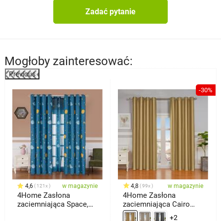
Tkaniny z serii THERMO nie przepuszczają światła - zapewniają pełne
Zadać pytanie
zaciemnienie.
Mogłoby zainteresować:
Previous
-30%
4,6
w magazynie
4,8
w magazynie
121x
99x
4Home Zasłona
4Home Zasłona
zaciemniająca Space,
zaciemniająca Cairo
150 x 250 cm
złoty, 150 x 250 cm
+2