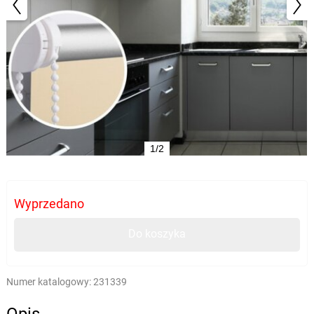
1/2
Wyprzedano
Do koszyka
Numer katalogowy:
231339