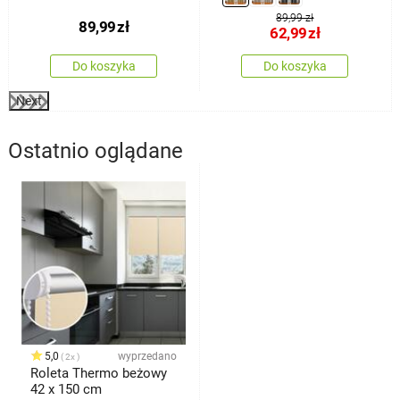
89,99 zł
89,99
zł
62,99
zł
Do koszyka
Do koszyka
Next
Ostatnio oglądane
5,0
wyprzedano
2x
Roleta Thermo beżowy
42 x 150 cm