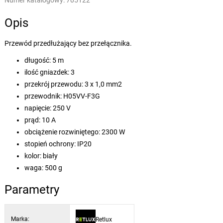
Numer katalogowy:
705122
Opis
Przewód przedłużający bez przełącznika.
długość: 5 m
ilość gniazdek: 3
przekrój przewodu: 3 x 1,0 mm2
przewodnik: H05VV-F3G
napięcie: 250 V
prąd: 10 A
obciążenie rozwiniętego: 2300 W
stopień ochrony: IP20
kolor: biały
waga: 500 g
Parametry
Marka:
Retlux