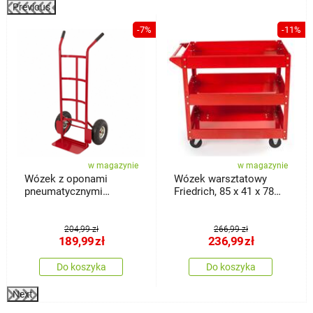
Previous
%
-7%
-11%
w magazynie
w magazynie
Wózek z oponami
Wózek warsztatowy
pneumatycznymi
Friedrich, 85 x 41 x 78
Classic, 18 x 36 x 113
cm
cm
204,99 zł
266,99 zł
189,99
zł
236,99
zł
Do koszyka
Do koszyka
Next