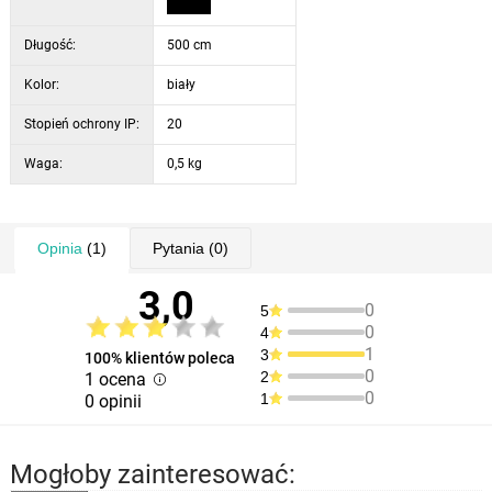
Długość:
500 cm
Kolor:
biały
Stopień ochrony IP:
20
Waga:
0,5 kg
Opinia
(1)
Pytania
(0)
3,0
0
5
0
4
1
3
100% klientów poleca
0
2
1 ocena
0
1
0 opinii
Mogłoby zainteresować: