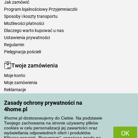
Jak zamówić
Program lojalnościowy Przyjemniaczki
Sposoby i koszty transportu
Możliwości płatności
Dlaczego warto kupować u nas
Ustawienia prywatności
Regulamin
Pielęgnacja pościeli
Twoje zamówienia
Moje konto
Moje zamówienia
Reklamacje
Odstąpienie od umowy
Zasady ochrony prywatności na
Zasady przetwarzania recenzji
4home.pl
4home.pl dostosowujemy do Ciebie. Na podstawie
Sposoby transportu
Twojego zachowania na stronie używamy plików
cookies w celu personalizacji jej zawartości oraz
OK
wyświetlania odpowiednich ofert i produktów.
Klikając przycisk „Rozumiem”, wyrażasz zgodę na