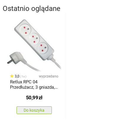
Ostatnio oglądane
3,0
wyprzedano
1x
Retlux RPC 04
Przedłużacz, 3 gniazda, 5
m
50,99
zł
Do koszyka