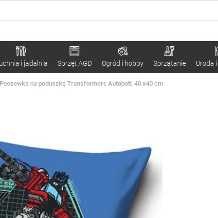
uchnia i jadalnia
Sprzęt AGD
Ogród i hobby
Sprzątanie
Uroda i
Poszewka na poduszkę Transformers Autoboti, 40 x40 cm