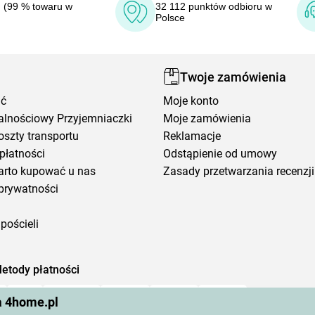
 (99 % towaru w
32 112 punktów odbioru w
Polsce
Twoje zamówienia
ić
Moje konto
alnościowy Przyjemniaczki
Moje zamówienia
oszty transportu
Reklamacje
płatności
Odstąpienie od umowy
arto kupować u nas
Zasady przetwarzania recenzji
prywatności
pościeli
etody płatności
a 4home.pl