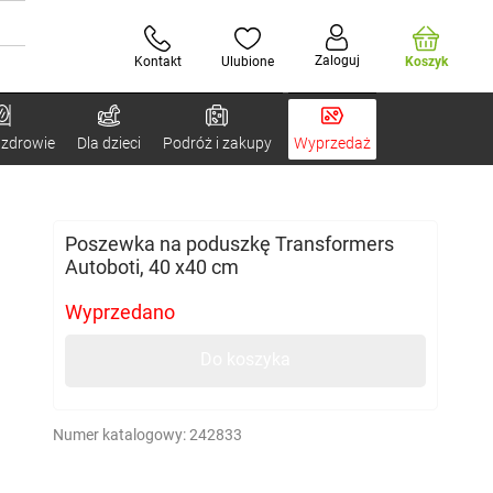
Zaloguj
Kontakt
Ulubione
Koszyk
 zdrowie
Dla dzieci
Podróż i zakupy
Wyprzedaż
Poszewka na poduszkę Transformers
Autoboti, 40 x40 cm
Wyprzedano
Do koszyka
Numer katalogowy:
242833