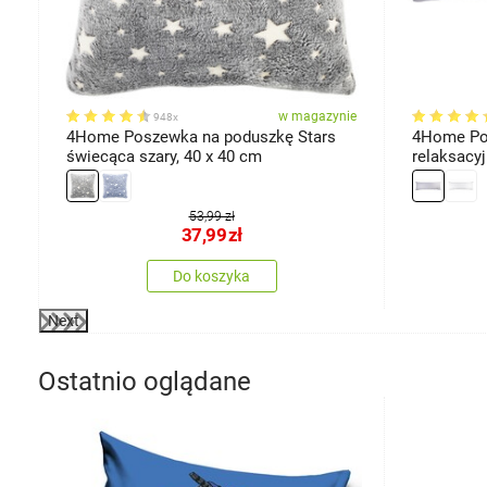
ie
w magazynie
948x
4Home Poszewka na poduszkę Stars
4Home Po
świecąca szary, 40 x 40 cm
relaksacy
jasnoszar
53,99 zł
37,99
zł
Do koszyka
Next
Ostatnio oglądane