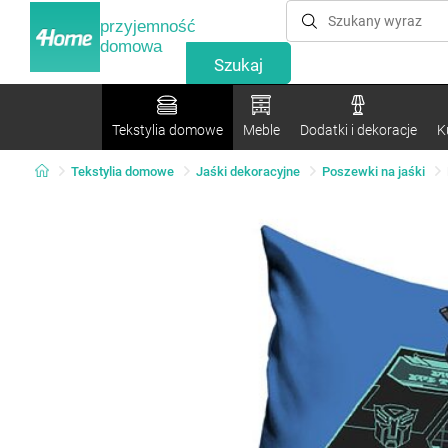
przyjemność
domowa
Tekstylia domowe
Meble
Dodatki i dekoracje
K
Tekstylia domowe
Jaśki dekoracyjne
Poszewki na jaśki