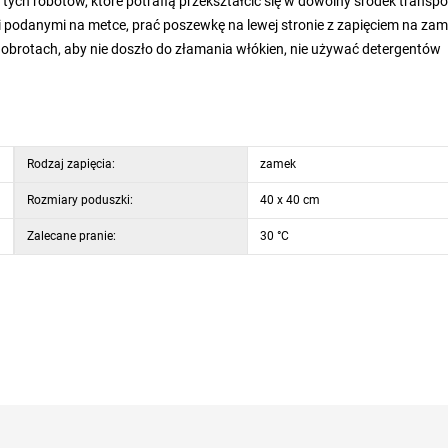
 robotów, które potrafią przekształcić się w dowolny środek transpo
podanymi na metce, prać poszewkę na lewej stronie z zapięciem na za
 obrotach, aby nie doszło do złamania włókien, nie używać detergentów
Rodzaj zapięcia:
zamek
Rozmiary poduszki:
40 x 40 cm
Zalecane pranie:
30 °C