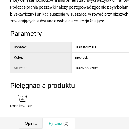
motywem samochodów Transformers zachwyci wszystkich fanów tych
Podczas prania poszewki należy postępować zgodnie z symbolami 
błyskawiczny i unikać suszenia w suszarce, wirować przy niższych
zawierających substancje wybielające i rozjaśniające.
Parametry
Bohater:
Transformers
Kolor:
niebieski
Materiał:
100% poliester
Pielęgnacja produktu
Pranie w 30°C
Opinia
Pytania
(0)