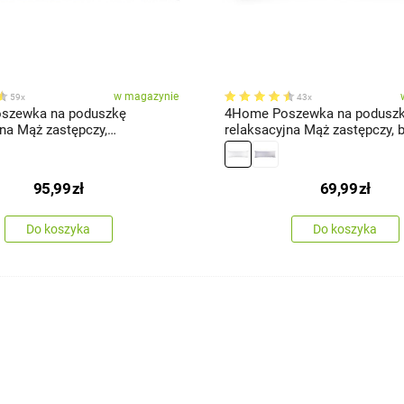
w magazynie
59x
43x
szewka na poduszkę
4Home Poszewka na podusz
jna Mąż zastępczy,
relaksacyjna Mąż zastępczy, bi
a, 55 x 180 cm
180 cm
95,99
zł
69,99
zł
Do koszyka
Do koszyka