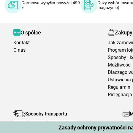
Darmowa wysyłka powyżej 499
Duży wybór towaru
zł
magazynie)
O spółce
Zakupy
Kontakt
Jak zamów
O nas
Program loj
Sposoby i k
Możliwości 
Dlaczego w
Ustawienia 
Regulamin
Pielęgnacja 
Sposoby transportu
M
Zasady ochrony prywatności n