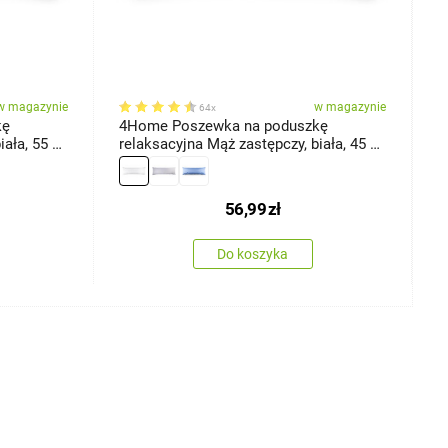
w magazynie
w magazynie
64x
kę
4Home Poszewka na poduszkę
4
ała, 55 x
relaksacyjna Mąż zastępczy, biała, 45 x
r
120 cm
j
56,99
zł
Do koszyka