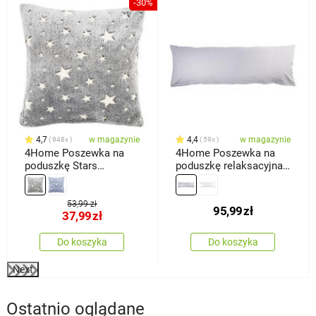
-30%
4,7
w magazynie
4,4
w magazynie
948x
59x
4Home Poszewka na
4Home Poszewka na
poduszkę Stars
poduszkę relaksacyjna
świecąca szary, 40 x 40
Mąż zastępczy,
cm
jasnoszara, 55 x 180 cm
53,99 zł
95,99
zł
37,99
zł
Do koszyka
Do koszyka
Next
Ostatnio oglądane