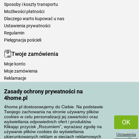
Sposoby i koszty transportu
Możliwości płatności
Dlaczego warto kupować u nas
Ustawienia prywatności
Regulamin
Pielęgnacja pościeli
Twoje zamówienia
Moje konto
Moje zamówienia
Reklamacje
Odstąpienie od umowy
Zasady ochrony prywatności na
Zasady przetwarzania recenzji
4home.pl
4home.pl dostosowujemy do Ciebie. Na podstawie
Sposoby transportu
Twojego zachowania na stronie używamy plików
cookies w celu personalizacji jej zawartości oraz
OK
wyświetlania odpowiednich ofert i produktów.
Klikając przycisk „Rozumiem”, wyrażasz zgodę na
Metody płatności
używanie plików cookies do wyświetlania
Ustawienia
ukierunkowanych reklam w sieciach reklamowych