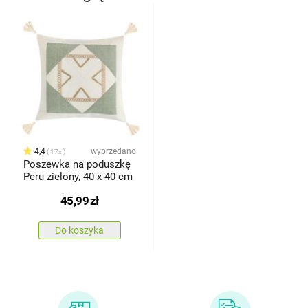
4,4
wyprzedano
17x
Poszewka na poduszkę
Peru zielony, 40 x 40 cm
45,99
zł
Do koszyka