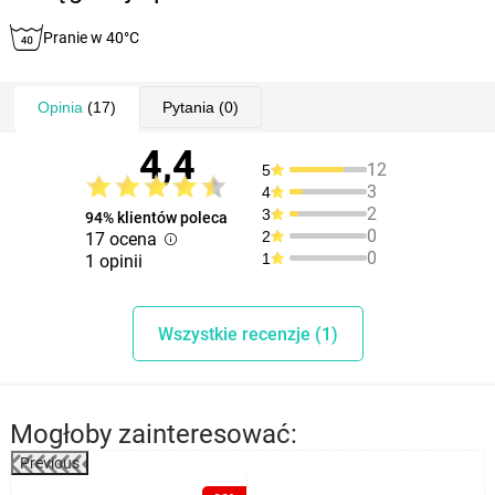
Pranie w 40°C
Opinia
(17)
Pytania
(0)
4,4
12
5
3
4
2
3
94% klientów poleca
0
2
17 ocena
0
1
1 opinii
Wszystkie recenzje (1)
Mogłoby zainteresować:
Previous