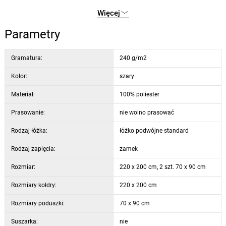
1x poszwa na kołdrę 220 x 200 cm
Więcej
Parametry
Gramatura:
240 g/m2
Kolor:
szary
Materiał:
100% poliester
Prasowanie:
nie wolno prasować
Rodzaj łóżka:
łóżko podwójne standard
Rodzaj zapięcia:
zamek
Rozmiar:
220 x 200 cm, 2 szt. 70 x 90 cm
Rozmiary kołdry:
220 x 200 cm
Rozmiary poduszki:
70 x 90 cm
Suszarka:
nie