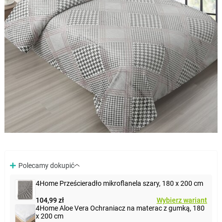
Polecamy dokupić
4Home Prześcieradło mikroflanela szary, 180 x 200 cm
104,99 zł
Wybierz wariant
4Home Aloe Vera Ochraniacz na materac z gumką, 180
x 200 cm