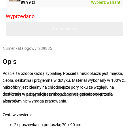
89,99 zł
Wybierz wariant
Wyprzedano
Do koszyka
Numer katalogowy:
239835
Opis
Pościel ta ozdobi każdą sypialnię. Pościel z mikropluszu jest miękka,
ciepła, delikatna i przyjemna w dotyku. Materiał wykonany w 100% z
mikrofibry jest idealny na chłodniejsze pory roku ze względu na
doskonałe właściwości termoregulacyjne i jest odpowiedni dla
Jest łatwy w pielęgnacji, szybko schnie, nie gniecie się i przede
alergików.
wszystkim nie wymaga prasowania.
Zestaw zawiera:
2x poszewka na poduszkę 70 x 90 cm