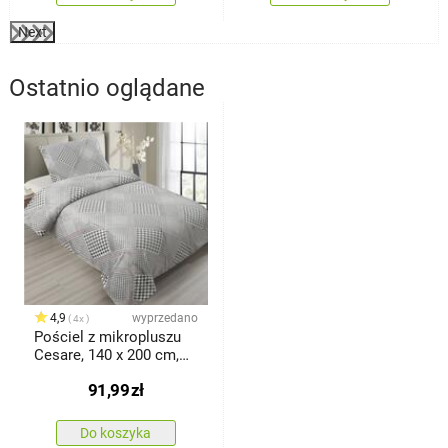
Next
Ostatnio oglądane
4,9
wyprzedano
4x
Pościel z mikropluszu
Cesare, 140 x 200 cm,
70 x 90 cm
91,99
zł
Do koszyka