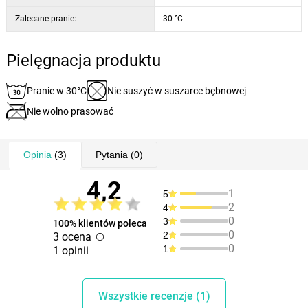
Zalecane pranie:
30 °C
Pielęgnacja produktu
Pranie w 30°C
Nie suszyć w suszarce bębnowej
Nie wolno prasować
Opinia
(3)
Pytania
(0)
4,2
1
5
2
4
0
3
100% klientów poleca
0
2
3 ocena
0
1
1 opinii
Wszystkie recenzje (1)