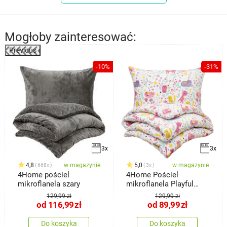
Mogłoby zainteresować:
Previous
-10%
-31%
3x
3x
4,8
w magazynie
5,0
w magazynie
668x
3x
4Home pościel
4Home Pościel
mikroflanela szary
mikroflanela Playful
Paws, 140 x
129,99 zł
129,99 zł
od
116,99
zł
od
89,99
zł
Do koszyka
Do koszyka