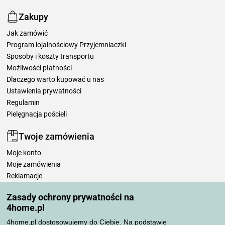
Zakupy
Jak zamówić
Program lojalnościowy Przyjemniaczki
Sposoby i koszty transportu
Możliwości płatności
Dlaczego warto kupować u nas
Ustawienia prywatności
Regulamin
Pielęgnacja pościeli
Twoje zamówienia
Moje konto
Moje zamówienia
Reklamacje
Odstąpienie od umowy
Zasady ochrony prywatności na
Zasady przetwarzania recenzji
4home.pl
4home.pl dostosowujemy do Ciebie. Na podstawie