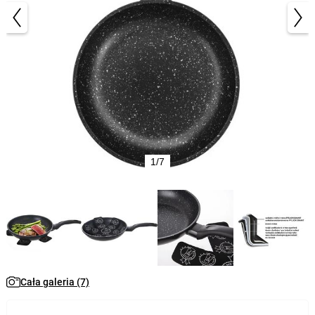
1/7
Cała galeria (7)