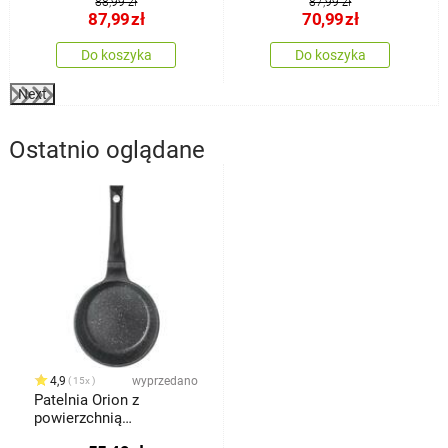
88,99 zł
87,99 zł
nieprzywierającą
87,99
zł
70,99
zł
Premium Dark Brown 24
cm
Do koszyka
Do koszyka
Next
Ostatnio oglądane
4,9
wyprzedano
15x
Patelnia Orion z
powierzchnią
nieprzywierającą Grande