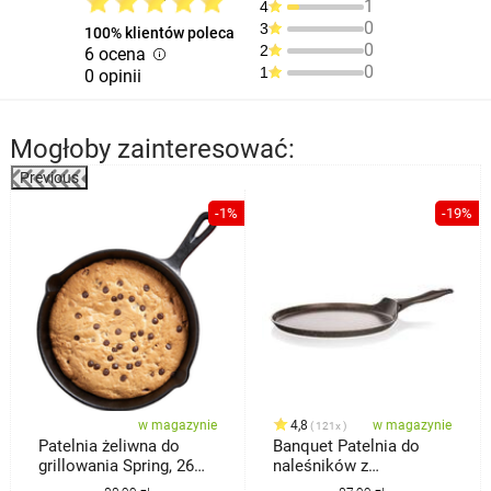
1
4
0
3
100% klientów poleca
0
2
6 ocena
0
1
0 opinii
Mogłoby zainteresować:
Previous
%
-1%
-19%
w magazynie
4,8
w magazynie
121x
Patelnia żeliwna do
Banquet Patelnia do
grillowania Spring, 26
naleśników z
cm
powierzchnią