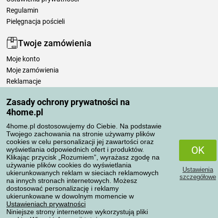
Regulamin
Pielęgnacja pościeli
Twoje zamówienia
Moje konto
Moje zamówienia
Reklamacje
Odstąpienie od umowy
Zasady ochrony prywatności na
Zasady przetwarzania recenzji
4home.pl
4home.pl dostosowujemy do Ciebie. Na podstawie
Sposoby transportu
Twojego zachowania na stronie używamy plików
cookies w celu personalizacji jej zawartości oraz
OK
wyświetlania odpowiednich ofert i produktów.
Klikając przycisk „Rozumiem”, wyrażasz zgodę na
Metody płatności
używanie plików cookies do wyświetlania
Ustawienia
ukierunkowanych reklam w sieciach reklamowych
szczegółowe
na innych stronach internetowych. Możesz
dostosować personalizację i reklamy
ukierunkowane w dowolnym momencie w
Niezawodny sklep
Ustawieniach prywatności
Niniejsze strony internetowe wykorzystują pliki