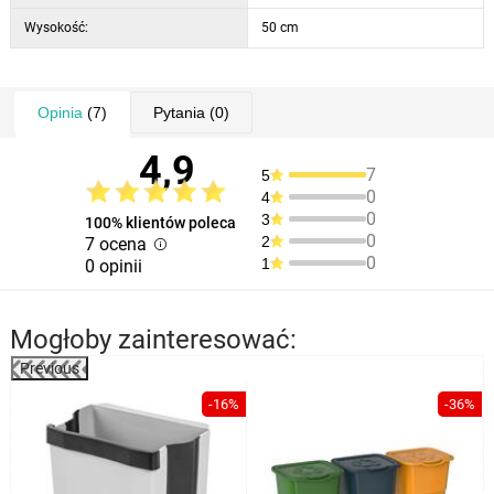
Wysokość:
50 cm
Opinia
(7)
Pytania
(0)
4,9
7
5
0
4
0
3
100% klientów poleca
0
2
7 ocena
0
1
0 opinii
Mogłoby zainteresować:
Previous
%
-16%
-36%