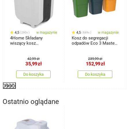
4,5
w magazynie
4,5
w magazynie
290x
849x
4Home Składany
Kosz do segregacji
wiszący kosz
odpadów Eco 3 Master
silikonowy na śmieci
50 l, 3 szt.
Clean
42,99 zł
239,99 zł
35,99
zł
152,99
zł
Do koszyka
Do koszyka
Next
Ostatnio oglądane