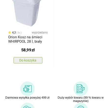
4,3
wyprzedano
3x
Orion Kosz na śmieci
WHIRPOOL 28 l, biały
58,99
zł
Do koszyka
Darmowa wysyłka powyżej 499 zł
Duży wybór towaru (99 % towaru w
magazynie)