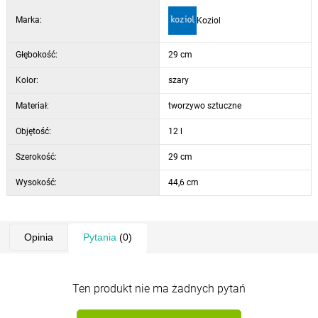
Marka:
Koziol
Koziol to niemiecka firma, a wszystkie jej produkty zostały wykonane
bezpośrednio w Niemczech. Firma uzyskała wiele międzynarodowych
nagród designerskich.
Głębokość:
29 cm
Kolor:
szary
Materiał:
tworzywo sztuczne
Objętość:
12 l
Szerokość:
29 cm
Wysokość:
44,6 cm
Opinia
Pytania
(0)
Ten produkt nie ma żadnych pytań