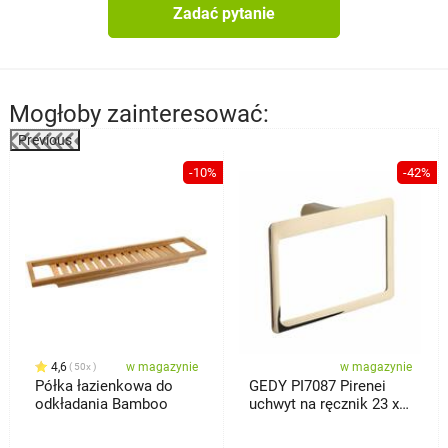
Zadać pytanie
Mogłoby zainteresować:
Previous
%
-10%
-42%
4,6
w magazynie
w magazynie
50x
Półka łazienkowa do
GEDY PI7087 Pirenei
odkładania Bamboo
uchwyt na ręcznik 23 x
15 cm, złoty