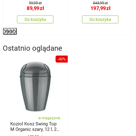
99,99 zł
343,99 zł
89,99
zł
197,99
zł
Do koszyka
Do koszyka
Next
Ostatnio oglądane
-40%
w magazynie
Koziol Kosz Swing Top
M Organic szary, 12 l, 29
x 29 x 44,6 cm