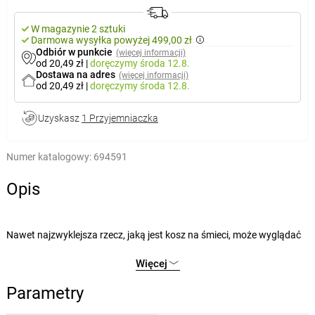
W magazynie 2 sztuki
Darmowa wysyłka powyżej 499,00 zł
Odbiór w punkcie
(więcej informacji)
od 20,49 zł
|
doręczymy
środa 12.8.
Dostawa na adres
(więcej informacji)
od 20,49 zł
|
doręczymy
środa 12.8.
Uzyskasz
1 Przyjemniaczka
Numer katalogowy:
694591
Opis
Nawet najzwyklejsza rzecz, jaką jest kosz na śmieci, może wyglądać
stylowo i elegancko. Możesz postawić go w łazience lub pod toaletkę,
Więcej
mając zawsze pod ręką kosz na płatki kosmetyczne, chusteczki
papierowe i inne drobne przedmioty jednorazowego użytku.
Parametry
Wykonano go z materiałów z recyclingu, z dodatkiem celulozy.