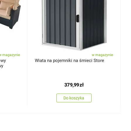
w magazynie
w magazynie
owy
Wiata na pojemniki na śmieci Store
S
wy
p
379,99
zł
Do koszyka