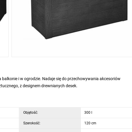
 balkonie i w ogrodzie. Nadaje się do przechowywania akcesoriów
tucznego, z designem drewnianych desek.
Objętość:
300 l
Szerokość:
120 cm