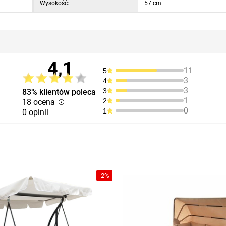
Wysokość:
57 cm
4,1
11
5
3
4
3
3
83% klientów poleca
1
2
18 ocena
0
1
0 opinii
-2%