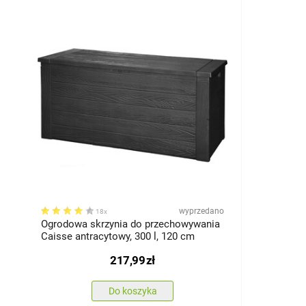
wyprzedano
18x
Ogrodowa skrzynia do przechowywania
Caisse antracytowy, 300 l, 120 cm
217,99
zł
Do koszyka