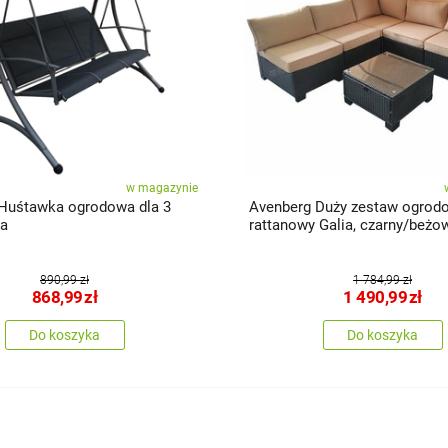
w magazynie
Huśtawka ogrodowa dla 3
Avenberg Duży zestaw ogrod
ba
rattanowy Galia, czarny/beżo
890,99 zł
1 784,99 zł
868,99
zł
1 490,99
zł
Do koszyka
Do koszyka