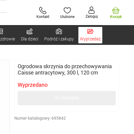
Zaloguj
Kontakt
Ulubione
Koszyk
 zdrowie
Dla dzieci
Podróż i zakupy
Wyprzedaż
Ogrodowa skrzynia do przechowywania
Caisse antracytowy, 300 l, 120 cm
Wyprzedano
Do koszyka
Numer katalogowy:
695842