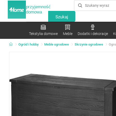
przyjemność
domowa
Tekstylia domowe
Meble
Dodatki i dekoracje
K
Ogród i hobby
Meble ogrodowe
Skrzynie ogrodowe
Ogro