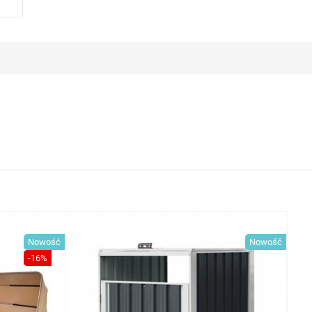
Nowość
Nowość
-16%