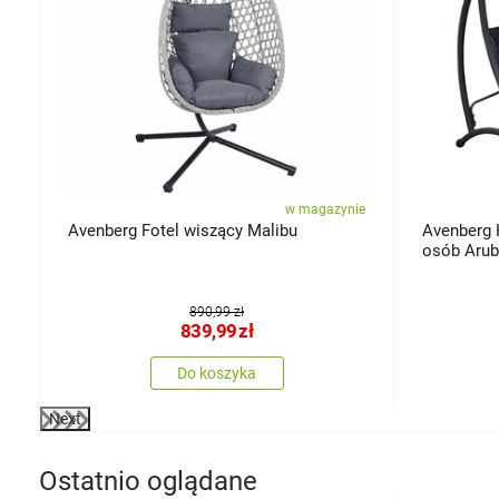
ie
w magazynie
Avenberg Fotel wiszący Malibu
Avenberg 
osób Aru
890,99 zł
839,99
zł
Do koszyka
Next
Ostatnio oglądane