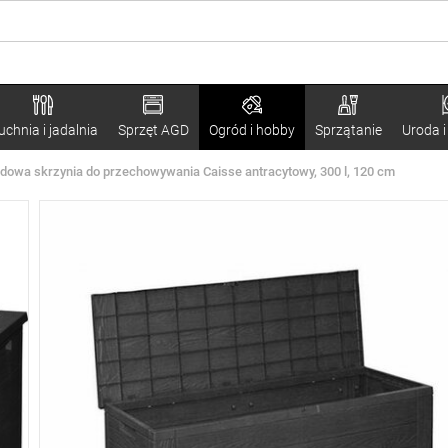
uchnia i jadalnia
Sprzęt AGD
Ogród i hobby
Sprzątanie
Uroda i
dowa skrzynia do przechowywania Caisse antracytowy, 300 l, 120 cm