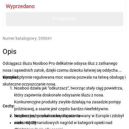
Wyprzedano
Do koszyka
Numer katalogowy:
359041
Opis
Odciągacz śluzu Nosiboo Pro delikatnie odsysa śluz z zatkanego
nosa i sąsiednich zatok, dzięki czemu dziecku łatwiej się oddycha.
Wysoka i płynnie regulowana moc ssania pozwala na łatwą obsługę i
Korzyści:
skuteczne oczyszczanie nosa.
Nosiboo działa jak "odkurzacz", tworząc stały ciąg powietrza,
który zapewnia doskonałe odsysanie śluzu z nosa.
Konkurencyjne produkty zwykle działają na zasadzie pompy
Cechy:
próżniowej, a ssanie jest często bardzo nieefektywne.
Nosiboo jest produkowany i opatentowany w Europie i zdobył
bezpieczna, mocna i cicha siła ssania
wiele międzynarodowych nagród w kategorii opieki nad
maks. 62 dB