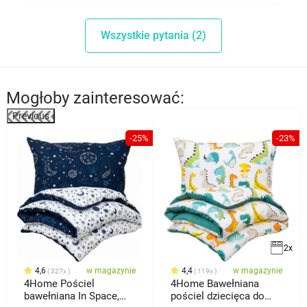
24. 05. 2024
Dzień dobry, dziękujemy za pytanie. Oferta dotyczy
modelu Nosiboo Pro. Serdecznie pozdrawiamy,
Wszystkie pytania (2)
www.4home.pl.
Mogłoby zainteresować:
Previous
%
-25%
-23%
2x
4,6
w magazynie
4,4
w magazynie
327x
119x
4Home Pościel
4Home Bawełniana
bawełniana In Space,
pościel dziecięca do