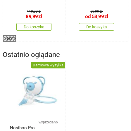
140 x 200 cm, 70 x 90
łóżeczka
cm
119,99 zł
69,99 zł
89,99
zł
od
53,99
zł
Do koszyka
Do koszyka
Next
Ostatnio oglądane
Darmowa wysyłka
wyprzedano
Nosiboo Pro