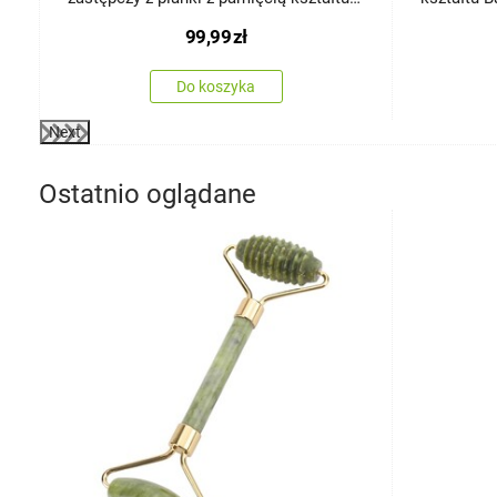
Bamboo, 45 x 120 cm
60 cm
99,99
zł
Do koszyka
Next
Ostatnio oglądane