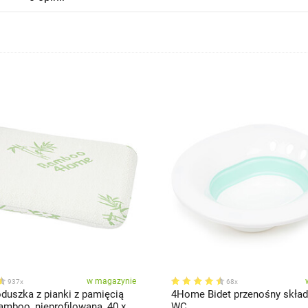
w magazynie
937x
68x
uszka z pianki z pamięcią
4Home Bidet przenośny skład
amboo, nieprofilowana, 40 x
WC