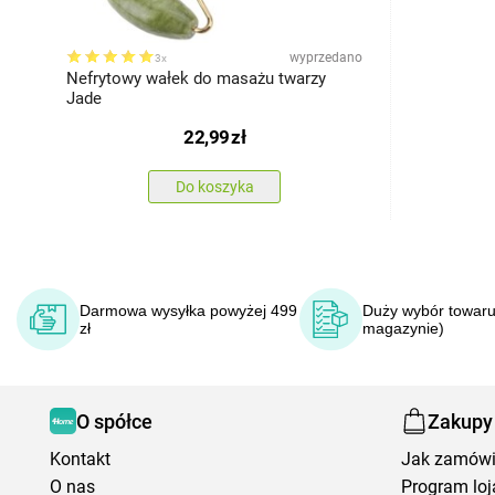
wyprzedano
3x
Nefrytowy wałek do masażu twarzy
Jade
22,99
zł
Do koszyka
Darmowa wysyłka powyżej 499
Duży wybór towaru
zł
magazynie)
O spółce
Zakupy
Kontakt
Jak zamów
O nas
Program loj