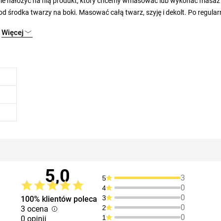
pnie nałożyć na nią produkt, który chcemy wmasować lub wykonać masaż
 środka twarzy na boki. Masować całą twarz, szyję i dekolt. Po regula
.
Więcej
5,0
3
5
0
4
0
3
100% klientów poleca
0
2
3 ocena
0
1
0 opinii