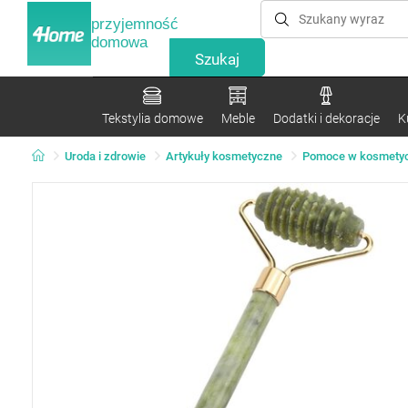
przyjemność
domowa
Tekstylia domowe
Meble
Dodatki i dekoracje
K
Uroda i zdrowie
Artykuły kosmetyczne
Pomoce w kosmety