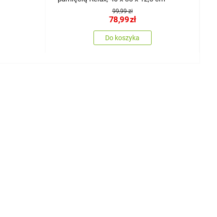
99,99 zł
78,99
zł
Do koszyka