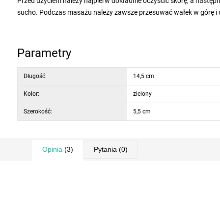
Przed użyciem należy najpierw dokładnie oczyścić skórę, a nastę
sucho. Podczas masażu należy zawsze przesuwać wałek w górę i od
masażu skóra będzie zrewitalizowana, bardziej promienna i piękna
Parametry
Długość:
14,5 cm
Kolor:
zielony
Szerokość:
5,5 cm
Opinia
(3)
Pytania
(0)