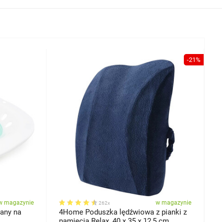
-21%
w magazynie
w magazynie
262x
any na
4Home Poduszka lędźwiowa z pianki z
4
pamięcią Relax, 40 x 35 x 12,5 cm
p