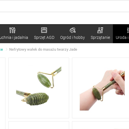
uchnia i jadalnia
Sprzęt AGD
Ogród i hobby
Sprzątanie
Uroda i
ce
Nefrytowy wałek do masażu twarzy Jade