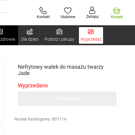
Zaloguj
Kontakt
Ulubione
Koszyk
 zdrowie
Dla dzieci
Podróż i zakupy
Wyprzedaż
Nefrytowy wałek do masażu twarzy
Jade
Wyprzedano
Do koszyka
Numer katalogowy:
807114