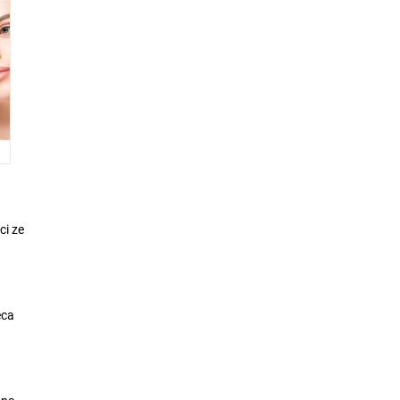
ci ze
eca