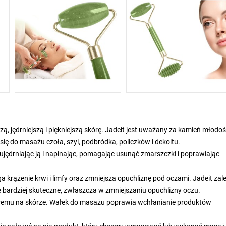
 jędrniejszą i piękniejszą skórę. Jadeit jest uważany za kamień młodoś
ię do masażu czoła, szyi, podbródka, policzków i dekoltu.
ujędrniając ją i napinając, pomagając usunąć zmarszczki i poprawiając
 krążenie krwi i limfy oraz zmniejsza opuchliznę pod oczami. Jadeit zal
e bardziej skuteczne, zwłaszcza w zmniejszaniu opuchlizny oczu.
remu na skórze. Wałek do masażu poprawia wchłanianie produktów