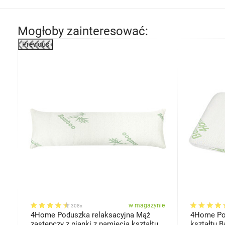
Mogłoby zainteresować:
Previous
-37%
ie
w magazynie
308x
4Home Poduszka relaksacyjna Mąż
4Home Pod
zastępczy z pianki z pamięcią kształtu
kształtu B