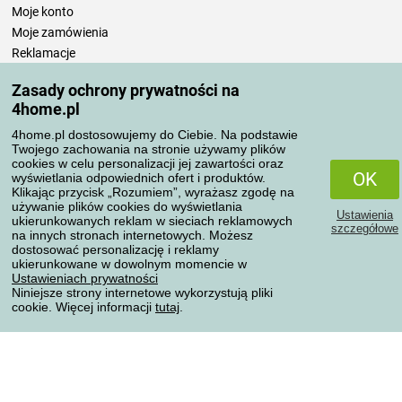
Moje konto
Moje zamówienia
Reklamacje
Odstąpienie od umowy
Zasady ochrony prywatności na
Zasady przetwarzania recenzji
4home.pl
4home.pl dostosowujemy do Ciebie. Na podstawie
Sposoby transportu
Twojego zachowania na stronie używamy plików
cookies w celu personalizacji jej zawartości oraz
OK
wyświetlania odpowiednich ofert i produktów.
Klikając przycisk „Rozumiem”, wyrażasz zgodę na
Metody płatności
używanie plików cookies do wyświetlania
Ustawienia
ukierunkowanych reklam w sieciach reklamowych
szczegółowe
na innych stronach internetowych. Możesz
dostosować personalizację i reklamy
ukierunkowane w dowolnym momencie w
Niezawodny sklep
Ustawieniach prywatności
Niniejsze strony internetowe wykorzystują pliki
cookie. Więcej informacji
tutaj
.
Ochrona danych osobowych