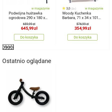
w magazynie
3,0
w magazynie
2x
Podwójna huśtawka
Woody Kuchenka
ogrodowa 290 x 180 x
Barbara, 71 x 34 x 101
200 cm
cm
659,99 zł
576,99 zł
645,99
zł
354,99
zł
Do koszyka
Do koszyka
Next
Ostatnio oglądane