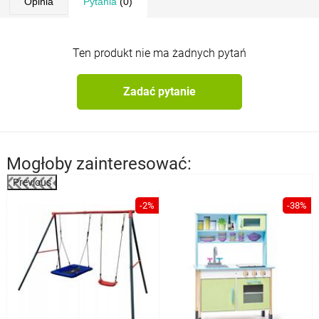
Opinia
Pytania
(0)
Ten produkt nie ma żadnych pytań
Zadać pytanie
Mogłoby zainteresować:
Previous
%
-2%
-38%