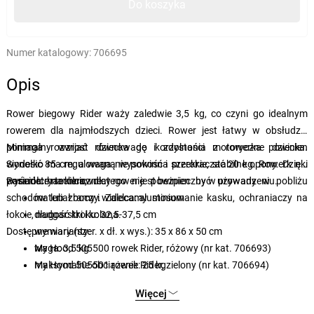
Do koszyka
Numer katalogowy:
706695
Opis
Rower biegowy Rider waży zaledwie 3,5 kg, co czyni go idealnym
rowerem dla najmłodszych dzieci. Rower jest łatwy w obsłudze,
pomaga rozwijać równowagę i zdolności motoryczne dziecka.
Minimalny wzrost dziecka do korzystania z rowerka powinien
Siodełko ma regulowaną wysokość i szerokie, stabilne opony. Dzięki
wynosić 85 cm, a waga nie powinna przekraczać 20 kg. Rowerk nie
wyściółce na kierownicy rower jest bezpieczny w prowadzeniu.
posiada hamulca, dlatego nie powinien być używany w pobliżu
Parametry techniczne:
schodów lub zboczy. Zalecamy stosowanie kasku, ochraniaczy na
materiał ramy i widelca: aluminium
łokcie, nadgarstki i kolana.
długość kroku: 32,5-37,5 cm
Dostępne warianty:
wymiary (szer. x dł. x wys.): 35 x 86 x 50 cm
waga: 3,5 kg
My Hood 505500 rowek Rider, różowy (nr kat. 706693)
maksymalne obciążenie: 25 kg
My Hood 505501 rowek Rider, zielony (nr kat. 706694)
My Hood 505503 rowek Rider, czarny (nr kat. 706695)
Więcej