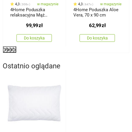
4,3
w magazynie
4,3
w magazynie
308x
647x
4Home Poduszka
4Home Poduszka Aloe
relaksacyjna Mąż
Vera, 70 x 90 cm
zastępczy z pianki z
99,99
zł
62,99
zł
pamięcią kształtu
Bamboo, 45 x 120 cm
Do koszyka
Do koszyka
Next
Ostatnio oglądane