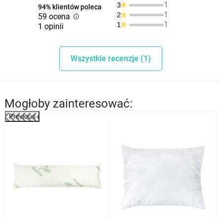
1
3
94% klientów poleca
1
2
59 ocena
1
1
1 opinii
Wszystkie recenzje (1)
Mogłoby zainteresować:
Previous