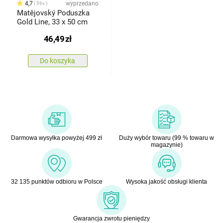
4,7
wyprzedano
59x
Matějovský Poduszka
Gold Line, 33 x 50 cm
46,49
zł
Do koszyka
Darmowa wysyłka powyżej 499 zł
Duży wybór towaru (99 % towaru w
magazynie)
32 135 punktów odbioru w Polsce
Wysoka jakość obsługi klienta
Gwarancja zwrotu pieniędzy