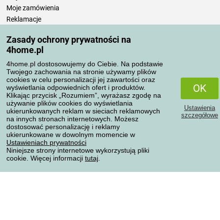
Moje zamówienia
Reklamacje
Odstąpienie od umowy
Zasady ochrony prywatności na
Zasady przetwarzania recenzji
4home.pl
4home.pl dostosowujemy do Ciebie. Na podstawie
Sposoby transportu
Twojego zachowania na stronie używamy plików
cookies w celu personalizacji jej zawartości oraz
OK
wyświetlania odpowiednich ofert i produktów.
Klikając przycisk „Rozumiem”, wyrażasz zgodę na
Metody płatności
używanie plików cookies do wyświetlania
Ustawienia
ukierunkowanych reklam w sieciach reklamowych
szczegółowe
na innych stronach internetowych. Możesz
dostosować personalizację i reklamy
ukierunkowane w dowolnym momencie w
Niezawodny sklep
Ustawieniach prywatności
Niniejsze strony internetowe wykorzystują pliki
cookie. Więcej informacji
tutaj
.
Ochrona danych osobowych