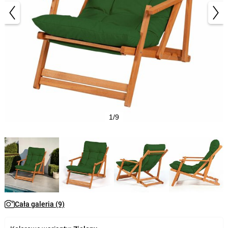
1/9
Cała galeria (9)