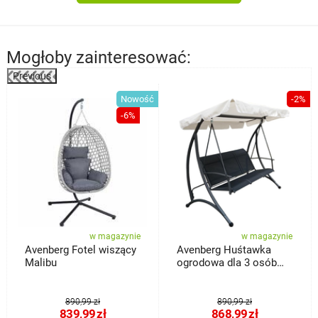
Mogłoby zainteresować:
Previous
%
Nowość
-2%
-6%
w magazynie
w magazynie
Avenberg Fotel wiszący
Avenberg Huśtawka
Malibu
ogrodowa dla 3 osób
Aruba
890,99 zł
890,99 zł
839,99
zł
868,99
zł