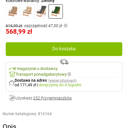
Kolorowe warianty:
Zielony
615,99 zł
oszczędność 47,00 zł
568,99 zł
Do koszyka
W magazynie u dostawcy
Transport ponadgabarytowy
Dostawa na adres
(więcej informacji)
od 171,49 zł
|
doręczymy
do 4 tygodni
Uzyskasz
252 Przyjemniaczków
Numer katalogowy:
816164
Opis