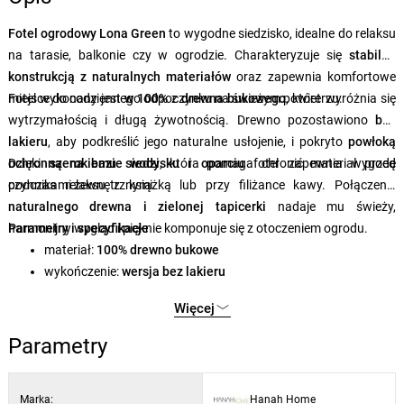
Fotel ogrodowy Lona Green
to wygodne siedzisko, idealne do relaksu
na tarasie, balkonie czy w ogrodzie. Charakteryzuje się
stabilną
konstrukcją z naturalnych materiałów
oraz zapewnia komfortowe
miejsce do codziennego odpoczynku na świeżym powietrzu.
Fotel wykonany jest
w 100%
z
drewna bukowego
, które wyróżnia się
wytrzymałością i długą żywotnością. Drewno pozostawiono
bez
lakieru
, aby podkreślić jego naturalne usłojenie, i pokryto
powłoką
ochronną na bazie wody
Dzięki
szerokiemu siedzisku i oparciu
, która pomaga chronić materiał przed
fotel zapewnia wygodę
czynnikami zewnętrznymi.
podczas relaksu z książką lub przy filiżance kawy. Połączenie
naturalnego drewna i zielonej tapicerki
nadaje mu świeży,
harmonijny wygląd i pięknie komponuje się z otoczeniem ogrodu.
Parametry i specyfikacje
materiał:
100% drewno bukowe
wykończenie:
wersja bez lakieru
ochrona drewna:
wodorozcieńczalna powłoka ochronna
Więcej
kolory:
brązowy i zielony
wymiary:
szerokość 50 cm, głębokość 50 cm, wysokość 81 cm
Parametry
wymiary w stanie złożonym:
ok. 150 cm
Marka:
Hanah Home