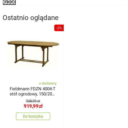
Next
Ostatnio oglądane
-2%
u dostawcy
Fieldmann FDZN 4004-T
stół ogrodowy, 150/200
x 90cm
938,99 zł
919,99
zł
Do koszyka