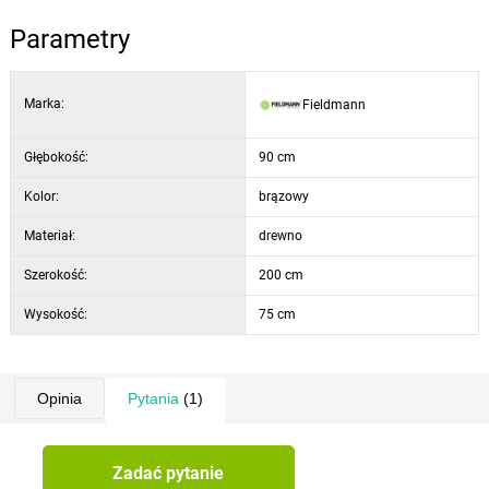
Parametry
Marka:
Fieldmann
Głębokość:
90 cm
Kolor:
brązowy
Materiał:
drewno
Szerokość:
200 cm
Wysokość:
75 cm
Opinia
Pytania
(1)
Zadać pytanie