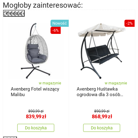
Mogłoby zainteresować:
Previous
%
Nowość
-2%
-6%
w magazynie
w magazynie
Avenberg Fotel wiszący
Avenberg Huśtawka
Malibu
ogrodowa dla 3 osób
Aruba
890,99 zł
890,99 zł
839,99
zł
868,99
zł
Do koszyka
Do koszyka