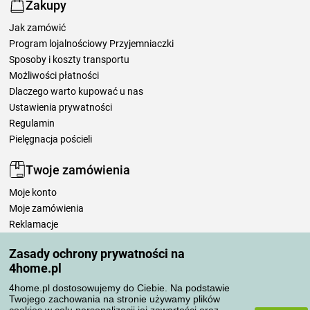
Zakupy
Jak zamówić
Program lojalnościowy Przyjemniaczki
Sposoby i koszty transportu
Możliwości płatności
Dlaczego warto kupować u nas
Ustawienia prywatności
Regulamin
Pielęgnacja pościeli
Twoje zamówienia
Moje konto
Moje zamówienia
Reklamacje
Odstąpienie od umowy
Zasady ochrony prywatności na
Zasady przetwarzania recenzji
4home.pl
4home.pl dostosowujemy do Ciebie. Na podstawie
Sposoby transportu
Twojego zachowania na stronie używamy plików