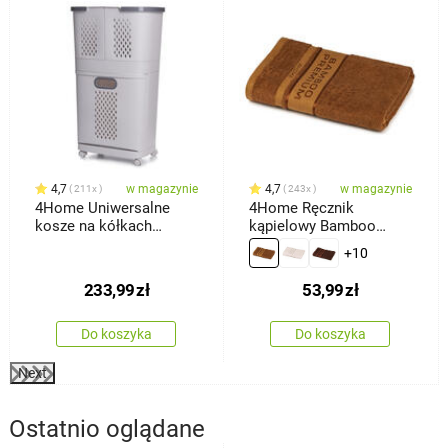
4,7
w magazynie
4,7
w magazynie
211x
243x
4Home Uniwersalne
4Home Ręcznik
kosze na kółkach
kąpielowy Bamboo
HANDY, 2 półki
Premium brązowy, 70 x
+10
140 cm
233,99
zł
53,99
zł
Do koszyka
Do koszyka
Next
Ostatnio oglądane