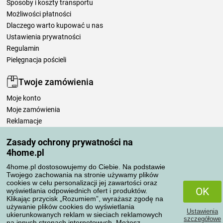
Sposoby i koszty transportu
Możliwości płatności
Dlaczego warto kupować u nas
Ustawienia prywatności
Regulamin
Pielęgnacja pościeli
Twoje zamówienia
Moje konto
Moje zamówienia
Reklamacje
Odstąpienie od umowy
Zasady ochrony prywatności na
Zasady przetwarzania recenzji
4home.pl
4home.pl dostosowujemy do Ciebie. Na podstawie
Sposoby transportu
Twojego zachowania na stronie używamy plików
cookies w celu personalizacji jej zawartości oraz
OK
wyświetlania odpowiednich ofert i produktów.
Klikając przycisk „Rozumiem”, wyrażasz zgodę na
Metody płatności
używanie plików cookies do wyświetlania
Ustawienia
ukierunkowanych reklam w sieciach reklamowych
szczegółowe
na innych stronach internetowych. Możesz