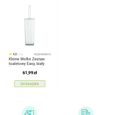
4,0
wyprzedano
1x
Kleine Wolke Zestaw
toaletowy Easy, biały
61,99
zł
Do koszyka