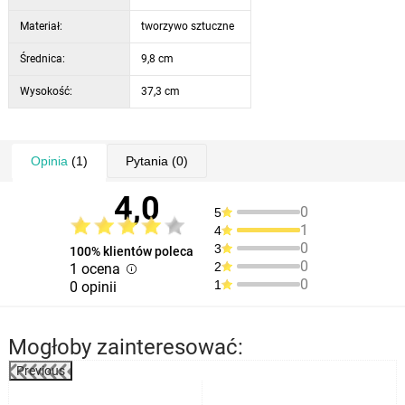
Materiał:
tworzywo sztuczne
Średnica:
9,8 cm
Wysokość:
37,3 cm
Opinia
(1)
Pytania
(0)
4,0
0
5
1
4
0
3
100% klientów poleca
0
2
1 ocena
0
1
0 opinii
Mogłoby zainteresować:
Previous
%