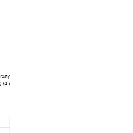
Prosty
ląd i
 może
szych