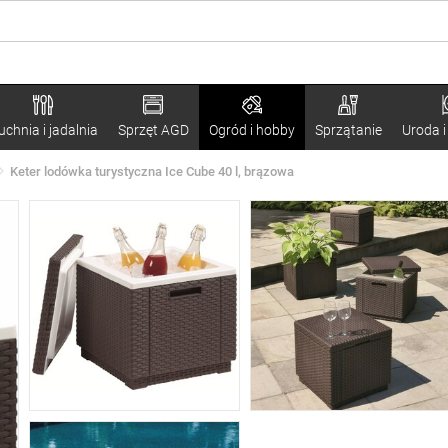
uchnia i jadalnia
Sprzęt AGD
Ogród i hobby
Sprzątanie
Uroda i
Keter lodówka turystyczna Ice Cube 40 l, brązowa