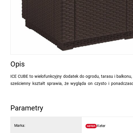
Opis
ICE CUBE to wielofunkcyjny dodatek do ogrodu, tarasu i balkonu,
sześcienny kształt sprawia, że wygląda on czysto i ponadczas
pozwala łatwo dopasować go do pozostałych mebli ogrodowych.
Wewnętrzna przestrzeń do przechowywania idealnie nadaje się 
Parametry
służyć jako wygodne
siedzisko
, praktyczny
stolik
lub
podnóż
pomieszczeniach. Solidna plastikowa konstrukcja zapewnia stabil
Marka:
Keter