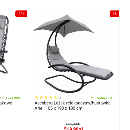
-23%
-2%
w magazynie
w magazynie
1x
żakowe
Avenberg Leżak relaksacyjny/huśtawka
A
Ariel, 105 x 190 x 180 cm
B
532,99 zł
519,99
zł