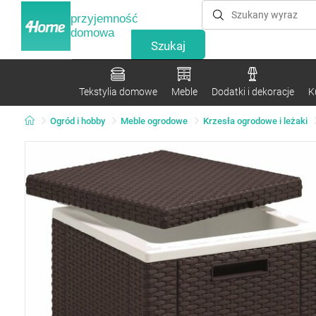
przyjemność
domowa
Tekstylia domowe
Meble
Dodatki i dekoracje
K
Ogród i hobby
Meble ogrodowe
Krzesła ogrodowe i leżaki