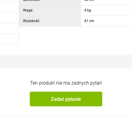
yczne
, dzięki czemu nadaje się do całorocznego użytku na zewnątrz. P
ocenią Państwo podczas codziennego użytkowania.
Waga:
4 kg
Wysokość:
41 cm
ek
Ten produkt nie ma żadnych pytań
Zadać pytanie