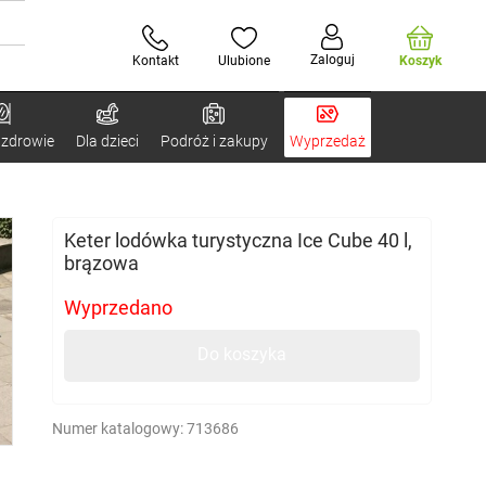
Zaloguj
Kontakt
Ulubione
Koszyk
 zdrowie
Dla dzieci
Podróż i zakupy
Wyprzedaż
Keter lodówka turystyczna Ice Cube 40 l,
brązowa
Wyprzedano
Do koszyka
Numer katalogowy:
713686