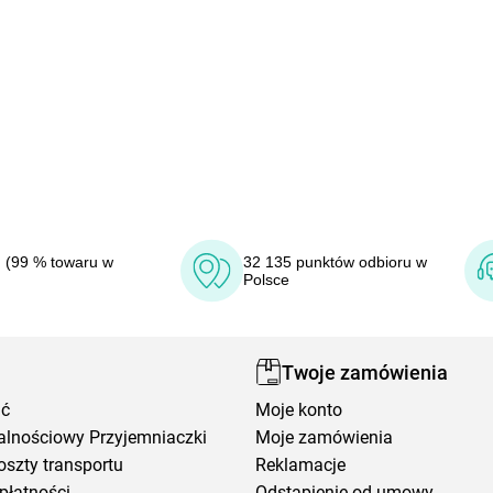
 (99 % towaru w
32 135 punktów odbioru w
Polsce
Twoje zamówienia
ić
Moje konto
alnościowy Przyjemniaczki
Moje zamówienia
oszty transportu
Reklamacje
płatności
Odstąpienie od umowy