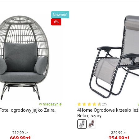
Nowość
-6%
w magazynie
27x
otel ogrodowy jajko Zaira,
4Home Ogrodowe krzesło le
Relax, szary
712,99 zł
329,99 zł
669,99
zł
254,99
zł