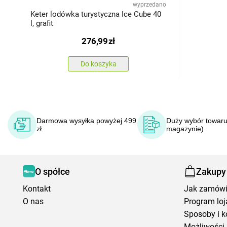
wyprzedano
Keter lodówka turystyczna Ice Cube 40
l, grafit
276,99
zł
Do koszyka
Darmowa wysyłka powyżej 499
Duży wybór towaru
zł
magazynie)
O spółce
Zakupy
Kontakt
Jak zamów
O nas
Program loj
Sposoby i k
Możliwości 