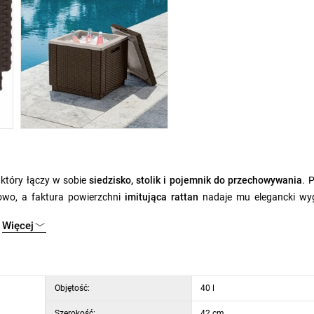
 który łączy w sobie
siedzisko, stolik i pojemnik do przechowywania
. 
owo, a faktura powierzchni
imitująca rattan
nadaje mu elegancki wyg
Więcej
do przechowywania koców, poduszek lub drobnych akcesoriów. ICE CUBE
ek
, co czyni go bardzo elastycznym rozwiązaniem nawet w mniej
ność i długą żywotność.
Objętość:
40 l
Szerokość:
42 cm