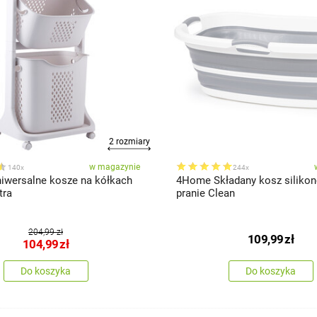
2 rozmiary
w magazynie
140x
244x
wersalne kosze na kółkach
4Home Składany kosz siliko
tra
pranie Clean
204,99 zł
109,99
zł
104,99
zł
Do koszyka
Do koszyka