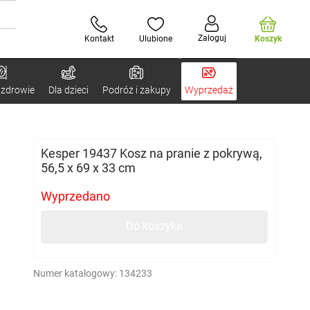
Zaloguj
Kontakt
Ulubione
Koszyk
 zdrowie
Dla dzieci
Podróż i zakupy
Wyprzedaż
Kesper 19437 Kosz na pranie z pokrywą,
56,5 x 69 x 33 cm
Wyprzedano
Do koszyka
Numer katalogowy:
134233