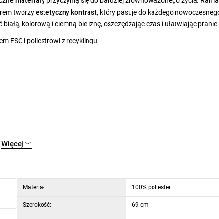
czne materiały
przyczynią się do bardziej zrównoważonego życia. Rama
orem tworzy
estetyczny kontrast
, który pasuje do każdego nowoczesneg
ałą, kolorową i ciemną bieliznę, oszczędzając czas i ułatwiając pranie.
 FSC i poliestrowi z recyklingu
Więcej
Materiał:
100% poliester
Szerokość:
69 cm