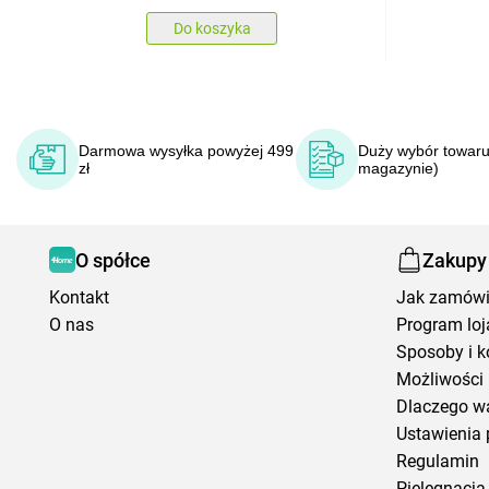
Do koszyka
Darmowa wysyłka powyżej 499
Duży wybór towaru
zł
magazynie)
O spółce
Zakupy
Kontakt
Jak zamów
O nas
Program loj
Sposoby i k
Możliwości 
Dlaczego w
Ustawienia 
Regulamin
Pielęgnacja 