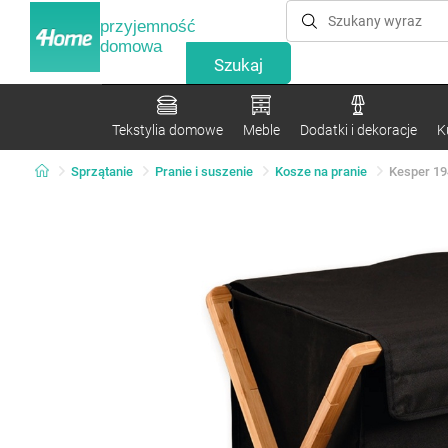
przyjemność
domowa
Tekstylia domowe
Meble
Dodatki i dekoracje
K
Sprzątanie
Pranie i suszenie
Kosze na pranie
Kesper 19