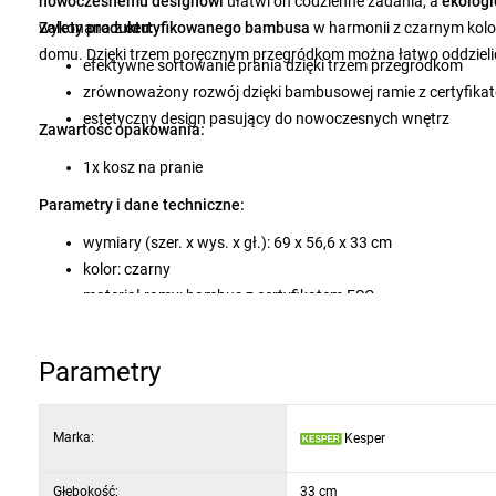
nowoczesnemu designowi
ułatwi on codzienne zadania, a
ekologi
wykonana z
Zalety produktu:
certyfikowanego bambusa
w harmonii z czarnym kol
domu. Dzięki trzem poręcznym przegródkom można łatwo oddzielić bi
efektywne sortowanie prania dzięki trzem przegródkom
zrównoważony rozwój dzięki bambusowej ramie z certyfikatem
estetyczny design pasujący do nowoczesnych wnętrz
Zawartość opakowania:
1x kosz na pranie
Parametry i dane techniczne:
wymiary (szer. x wys. x gł.): 69 x 56,6 x 33 cm
kolor: czarny
materiał ramy: bambus z certyfikatem FSC
materiał kosza: 100% poliester (z recyklingu)
przegródki: 3
Parametry
pokrywa: tak
Marka:
Kesper
Głębokość:
33 cm