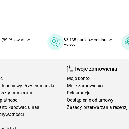
 (99 % towaru w
32 135 punktów odbioru w
Polsce
Twoje zamówienia
ić
Moje konto
alnościowy Przyjemniaczki
Moje zamówienia
oszty transportu
Reklamacje
płatności
Odstąpienie od umowy
arto kupować u nas
Zasady przetwarzania recenzji
prywatności
pościeli