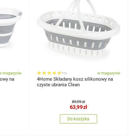
w magazynie
w magazynie
77x
nowy na
4Home Składany kosz silikonowy na
4
czyste ubrania Clean
89,99 zł
63,99
zł
Do koszyka