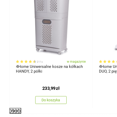
ie
w magazynie
211x
4Home Uniwersalne kosze na kółkach
4Home Uni
HANDY, 2 półki
DUO, 2 pię
233,99
zł
Do koszyka
Next