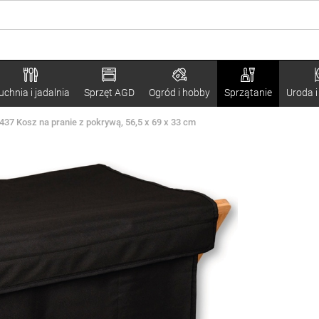
uchnia i jadalnia
Sprzęt AGD
Ogród i hobby
Sprzątanie
Uroda i
437 Kosz na pranie z pokrywą, 56,5 x 69 x 33 cm