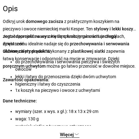
Opis
Odkryj urok
domowego zacisza
z praktycznym koszykiem na
pieczywo i owoce niemieckiej marki Kesper. Ten
stylowy i lekki koszyk
został zaprojektowany z myślą o funkcjonalności i szczegółach,
Jego odporność na wysokie temperatury gwarantuje długą
dzięki czemu idealnie nadaje się do
żywotność.
przechowywania i serwowania
ulubionych przekąsek. Wykonany z
Główne zalety produktu:
plastikowej siatki
zapewnia
łatwą konserwację i odporność na mycie w zmywarce. Dzięki
do przechowywania i serwowania pieczywa i świeżych
poręcznym uchwytom
można go łatwo przenosić w dowolne miejsce.
owoców
lekki i łatwy do przenoszenia dzięki dwóm uchwytom
Zawartość opakowania:
higieniczny i łatwy do czyszczenia
1x koszyk na pieczywo i owoce z uchwytami
Dane techniczne:
wymiary (szer. x wys. x gł.): 18 x 13 x 29 cm
waga: 130 g
materiał: siatka z tworzywa sztucznego
Więcej