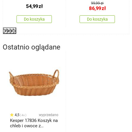
99,99 zł
54,99
zł
86,99
zł
Do koszyka
Do koszyka
Next
Ostatnio oglądane
4,5
wyprzedano
4x
Kesper 17836 Koszyk na
chleb i owoce z
uchwytami, 29 x 1 8 x 13