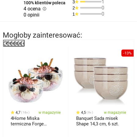
1
3
100% klientów poleca
0
2
4 ocena
0
1
0 opinii
Mogłoby zainteresować:
Previous
%
-13%
4,7
w magazynie
4,5
w magazynie
16x
9x
4Home Miska
Banquet Sada misek
termiczna Forge
Shape 14,3 cm, 6 szt.
Hot&Cool 300 ml, 2 szt.