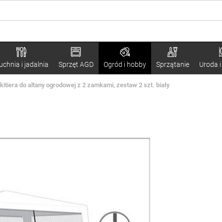
uchnia i jadalnia
Sprzęt AGD
Ogród i hobby
Sprzątanie
Uroda i
tiera do altany ogrodowej z 2 zamkami, zestaw 2 szt. biały