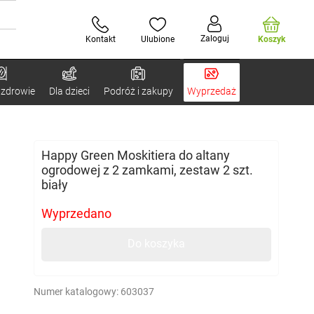
Zaloguj
Kontakt
Ulubione
Koszyk
 zdrowie
Dla dzieci
Podróż i zakupy
Wyprzedaż
Happy Green Moskitiera do altany
ogrodowej z 2 zamkami, zestaw 2 szt.
biały
Wyprzedano
Do koszyka
Numer katalogowy:
603037