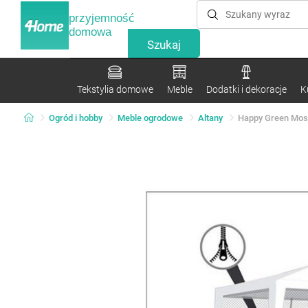
przyjemność
domowa
Tekstylia domowe
Meble
Dodatki i dekoracje
K
Ogród i hobby
Meble ogrodowe
Altany
Happy Green Moski