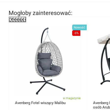
Mogłoby zainteresować:
Previous
-40%
Nowość
-6%
ie
w magazynie
a,
Avenberg Fotel wiszący Malibu
Avenberg 
osób Aru