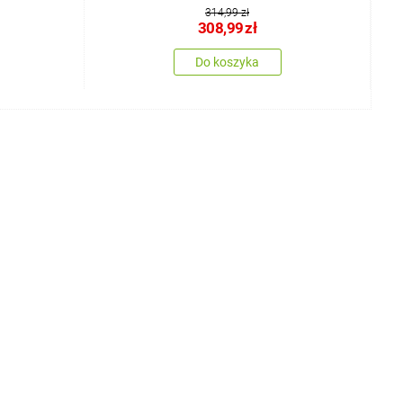
314,99 zł
308,99
zł
Do koszyka