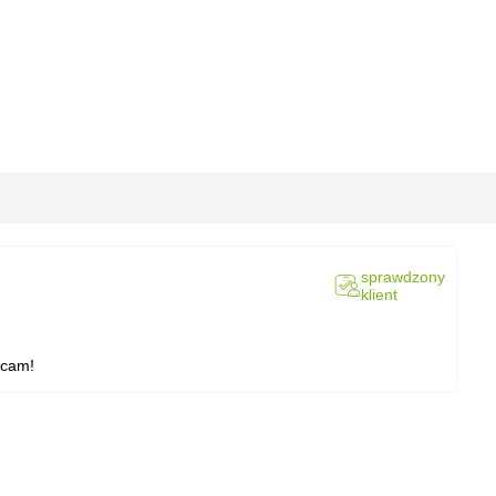
sprawdzony
klient
ecam!