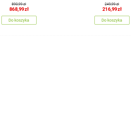
890,99 zł
249,99 zł
868,99
zł
216,99
zł
Do koszyka
Do koszyka