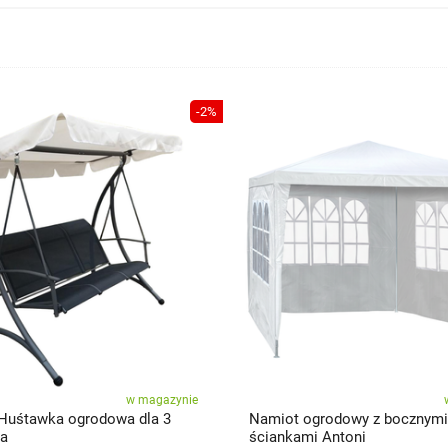
-2%
w magazynie
Huśtawka ogrodowa dla 3
Namiot ogrodowy z bocznymi
ba
ściankami Antoni