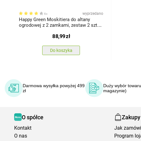
wyprzedano
6x
Happy Green Moskitiera do altany
ogrodowej z 2 zamkami, zestaw 2 szt.
biały
88,99
zł
Do koszyka
Darmowa wysyłka powyżej 499
Duży wybór towaru
zł
magazynie)
O spółce
Zakupy
Kontakt
Jak zamów
O nas
Program loj