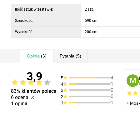
Ilość sztuk w zestawie:
2 szt.
Szerokość:
590 cm
Wysokość:
200 cm
Opinia
(6)
Pytania
(5)
3,9
4
5
M
1
4
0
3
83% klientów poleca
0
2
6 ocena
1
1
1 opinii
Mosk