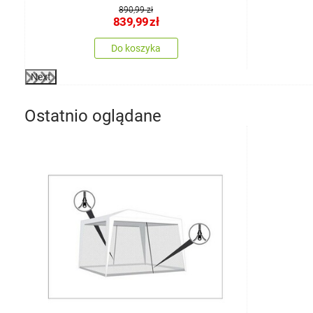
890,99 zł
839,99
zł
Do koszyka
Next
Ostatnio oglądane