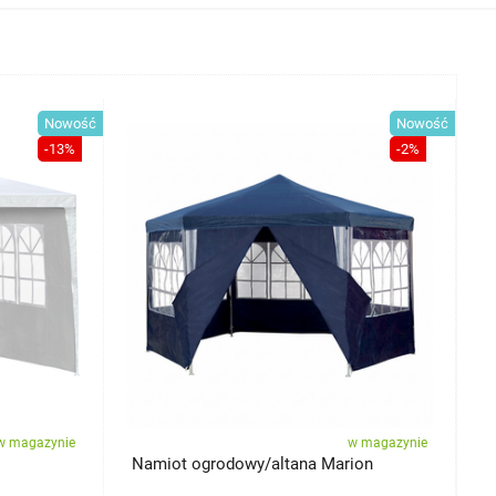
Nowość
Nowość
-13%
-2%
w magazynie
w magazynie
Namiot ogrodowy/altana Marion
N