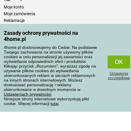
Moje konto
Moje zamówienia
Reklamacje
Odstąpienie od umowy
Zasady ochrony prywatności na
Zasady przetwarzania recenzji
4home.pl
4home.pl dostosowujemy do Ciebie. Na podstawie
Sposoby transportu
Twojego zachowania na stronie używamy plików
cookies w celu personalizacji jej zawartości oraz
OK
wyświetlania odpowiednich ofert i produktów.
Klikając przycisk „Rozumiem”, wyrażasz zgodę na
Metody płatności
używanie plików cookies do wyświetlania
Ustawienia
ukierunkowanych reklam w sieciach reklamowych
szczegółowe
na innych stronach internetowych. Możesz
dostosować personalizację i reklamy
ukierunkowane w dowolnym momencie w
Niezawodny sklep
Ustawieniach prywatności
Niniejsze strony internetowe wykorzystują pliki
cookie. Więcej informacji
tutaj
.
Ochrona danych osobowych