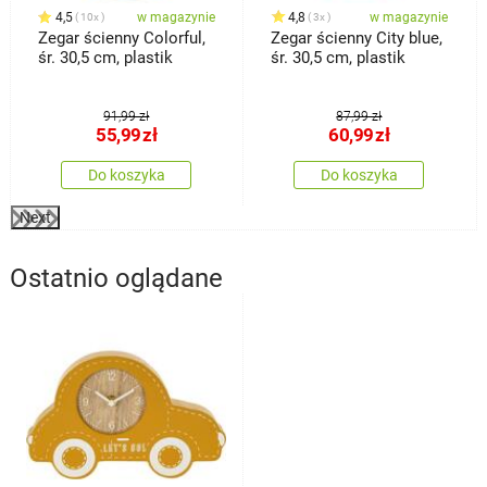
4,5
w magazynie
4,8
w magazynie
10x
3x
Zegar ścienny Colorful,
Zegar ścienny City blue,
śr. 30,5 cm, plastik
śr. 30,5 cm, plastik
91,99 zł
87,99 zł
55,99
zł
60,99
zł
Do koszyka
Do koszyka
Next
Ostatnio oglądane