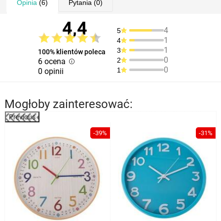
Opinia
(6)
Pytania
(0)
4,4
4
5
1
4
1
3
100% klientów poleca
0
2
6 ocena
0
1
0 opinii
Mogłoby zainteresować:
Previous
%
-39%
-31%