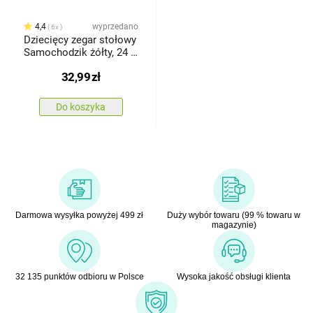
4,4
wyprzedano
6x
Dziecięcy zegar stołowy
Samochodzik żółty, 24 x
35 x 15,5 cm
32,99
zł
Do koszyka
Darmowa wysyłka powyżej 499 zł
Duży wybór towaru (99 % towaru w
magazynie)
32 135 punktów odbioru w Polsce
Wysoka jakość obsługi klienta