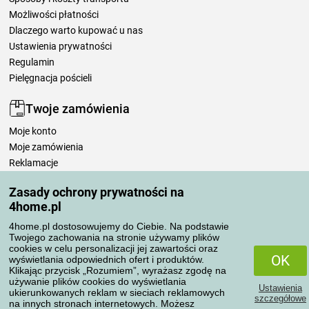
Możliwości płatności
Dlaczego warto kupować u nas
Ustawienia prywatności
Regulamin
Pielęgnacja pościeli
Twoje zamówienia
Moje konto
Moje zamówienia
Reklamacje
Odstąpienie od umowy
Zasady ochrony prywatności na
Zasady przetwarzania recenzji
4home.pl
4home.pl dostosowujemy do Ciebie. Na podstawie
Sposoby transportu
Twojego zachowania na stronie używamy plików
cookies w celu personalizacji jej zawartości oraz
OK
wyświetlania odpowiednich ofert i produktów.
Klikając przycisk „Rozumiem”, wyrażasz zgodę na
Metody płatności
używanie plików cookies do wyświetlania
Ustawienia
ukierunkowanych reklam w sieciach reklamowych
szczegółowe
na innych stronach internetowych. Możesz