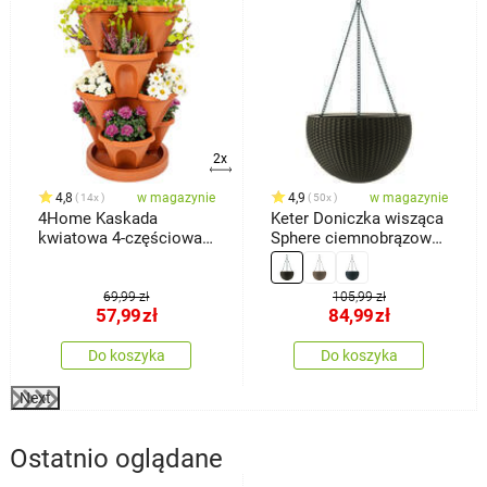
2x
4,8
w magazynie
4,9
w magazynie
14x
50x
4Home Kaskada
Keter Doniczka wisząca
kwiatowa 4-częściowa,
Sphere ciemnobrązowy,
terakota
śr. 35 cm
69,99 zł
105,99 zł
57,99
zł
84,99
zł
Do koszyka
Do koszyka
Next
Ostatnio oglądane