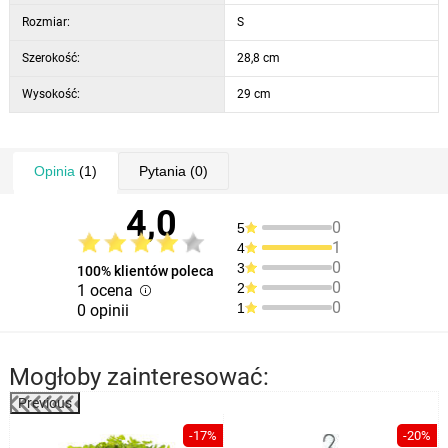
Rozmiar:
S
Szerokość:
28,8 cm
Wysokość:
29 cm
Opinia
(1)
Pytania
(0)
4,0
0
5
1
4
0
3
100% klientów poleca
0
2
1 ocena
0
1
0 opinii
Mogłoby zainteresować:
Previous
%
-17%
-20%