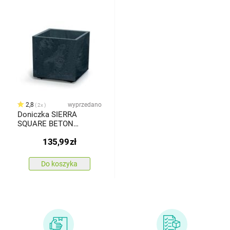
2,8
wyprzedano
2x
Doniczka SIERRA
SQUARE BETON
EFFECT 38,5 cm,
135,99
zł
antracyt
Do koszyka