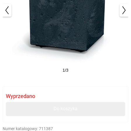
1/3
Wyprzedano
Do koszyka
Numer katalogowy:
711387