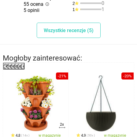
0
2
55 ocena
1
1
5 opinii
Wszystkie recenzje (5)
Mogłoby zainteresować:
Previous
%
-21%
-20%
2x
4,8
w magazynie
4,9
w magazynie
14x
50x