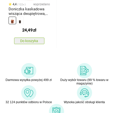
4,4
wyprzedano
122x
Doniczka kaskadowa
wisząca dwupiętrowa,
terakota
24,49
zł
Do koszyka
Darmowa wysyłka powyżej 499 zł
Duży wybór towaru (99 % towaru w
magazynie)
32 124 punktów odbioru w Polsce
Wysoka jakość obsługi klienta