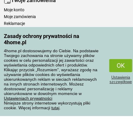
Twoje zamówienia
Moje konto
Moje zamówienia
Reklamacje
Odstąpienie od umowy
Zasady ochrony prywatności na
Zasady przetwarzania recenzji
4home.pl
4home.pl dostosowujemy do Ciebie. Na podstawie
Sposoby transportu
Twojego zachowania na stronie używamy plików
cookies w celu personalizacji jej zawartości oraz
OK
wyświetlania odpowiednich ofert i produktów.
Klikając przycisk „Rozumiem”, wyrażasz zgodę na
Metody płatności
używanie plików cookies do wyświetlania
Ustawienia
ukierunkowanych reklam w sieciach reklamowych
szczegółowe
na innych stronach internetowych. Możesz
dostosować personalizację i reklamy
ukierunkowane w dowolnym momencie w
Niezawodny sklep
Ustawieniach prywatności
Niniejsze strony internetowe wykorzystują pliki
cookie. Więcej informacji
tutaj
.
Ochrona danych osobowych