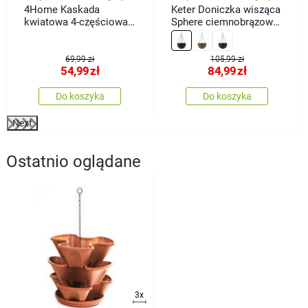
4Home Kaskada
Keter Doniczka wisząca
kwiatowa 4-częściowa,
Sphere ciemnobrązowy,
terakota
śr. 35 cm
69,99 zł
105,99 zł
54,99
zł
84,99
zł
Do koszyka
Do koszyka
Next
Ostatnio oglądane
3x