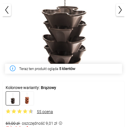
1/2
Teraz ten produkt ogląda
5 klientów
Kolorowe warianty:
Brązowy
55 ocena
69,00 zł
oszczędność 9,01 zł