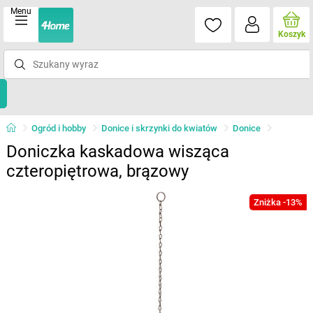
Menu
Koszyk
Ogród i hobby
Donice i skrzynki do kwiatów
Donice
Doniczka kaskadowa wisząca
czteropiętrowa, brązowy
Zniżka -13%