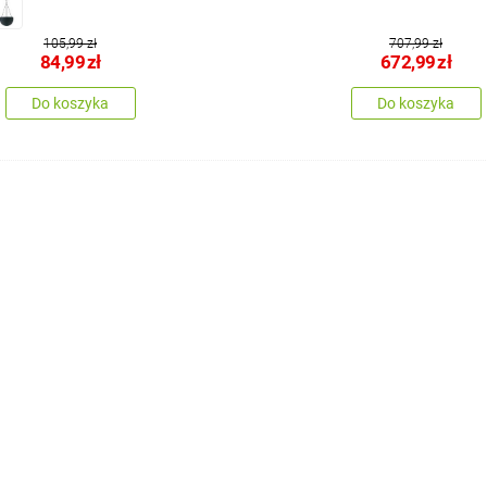
105,99 zł
707,99 zł
84,99
zł
672,99
zł
Do koszyka
Do koszyka