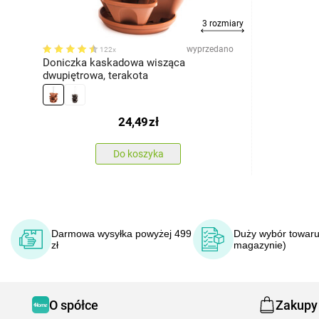
3 rozmiary
wyprzedano
122x
Doniczka kaskadowa wisząca
dwupiętrowa, terakota
24,49
zł
Do koszyka
Darmowa wysyłka powyżej 499
Duży wybór towaru
zł
magazynie)
O spółce
Zakupy