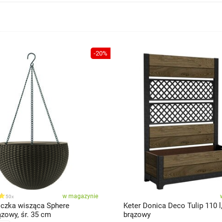
-20%
w magazynie
50x
iczka wisząca Sphere
Keter Donica Deco Tulip 110 l,
zowy, śr. 35 cm
brązowy