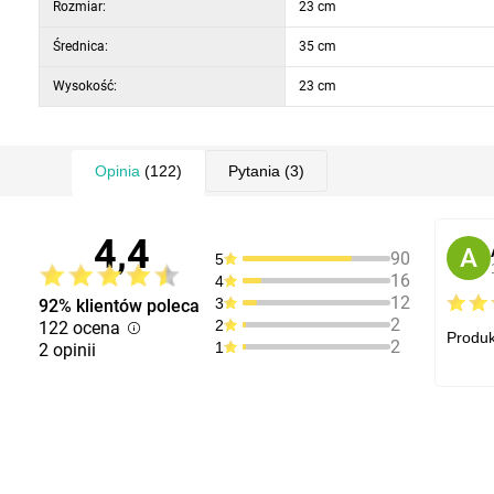
Rozmiar:
23 cm
Średnica:
35 cm
Wysokość:
23 cm
Opinia
(122)
Pytania
(3)
4,4
A
90
5
16
4
12
3
92% klientów poleca
2
2
122 ocena
Produk
2
1
2 opinii