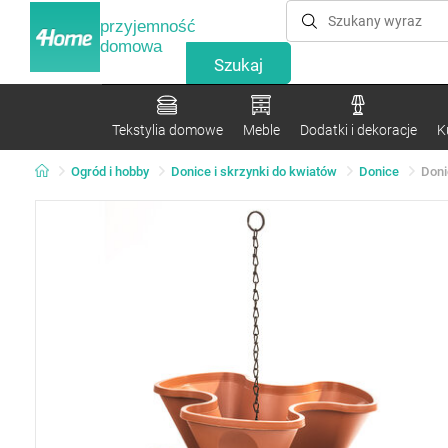
przyjemność
domowa
Tekstylia domowe
Meble
Dodatki i dekoracje
K
Ogród i hobby
Donice i skrzynki do kwiatów
Donice
Doni