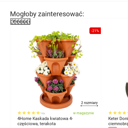
Mogłoby zainteresować:
Previous
-21%
2 rozmiary
ie
w magazynie
14x
4Home Kaskada kwiatowa 4-
Keter Don
częściowa, terakota
ciemnobrą