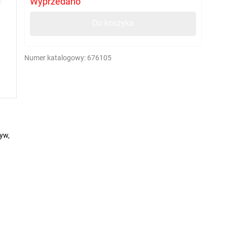
Wyprzedano
Do koszyka
Numer katalogowy:
676105
yw,