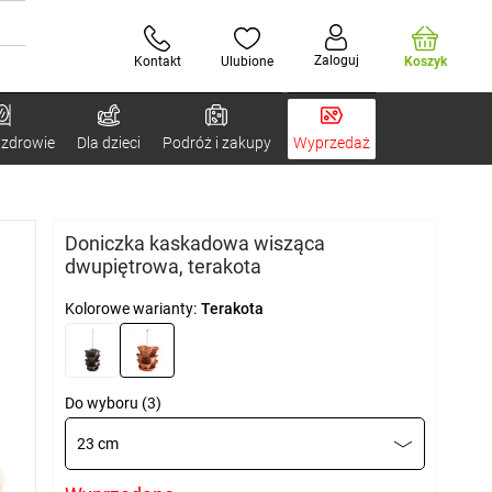
Zaloguj
Kontakt
Ulubione
Koszyk
 zdrowie
Dla dzieci
Podróż i zakupy
Wyprzedaż
Doniczka kaskadowa wisząca
dwupiętrowa, terakota
Kolorowe warianty:
Terakota
Do wyboru (3)
23 cm