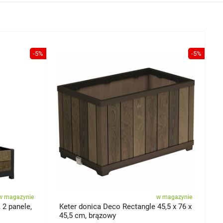
-5%
-5%
w magazynie
w magazynie
 2 panele,
Keter donica Deco Rectangle 45,5 x 76 x
K
45,5 cm, brązowy
4