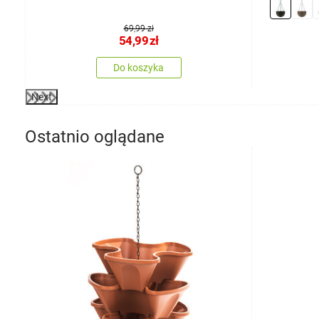
69,99 zł
54,99
zł
Do koszyka
Next
Ostatnio oglądane