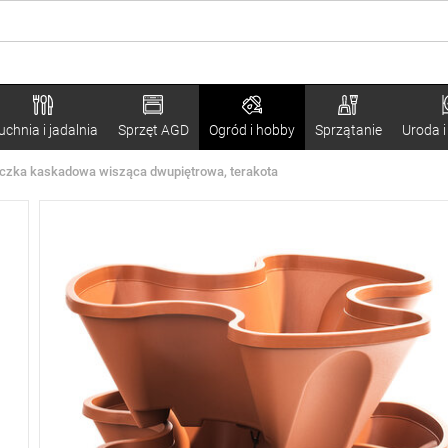
uchnia i jadalnia
Sprzęt AGD
Ogród i hobby
Sprzątanie
Uroda i
czka kaskadowa wisząca dwupiętrowa, terakota