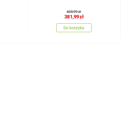
403,99 zł
381,99
zł
Do koszyka