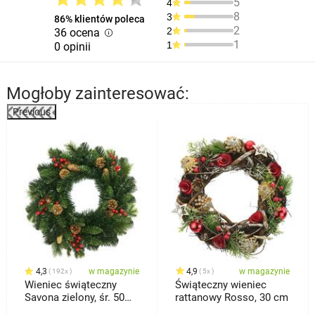
5
4
8
3
86% klientów poleca
2
2
36 ocena
1
1
0 opinii
Mogłoby zainteresować:
Previous
%
4,3
w magazynie
4,9
w magazynie
192x
5x
Wieniec świąteczny
Świąteczny wieniec
Savona zielony, śr. 50
rattanowy Rosso, 30 cm
cm