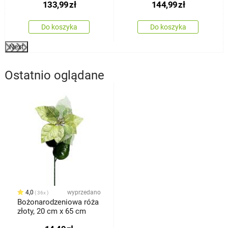
133,99
zł
144,99
zł
Do koszyka
Do koszyka
Next
Ostatnio oglądane
4,0
wyprzedano
36x
Bożonarodzeniowa róża
złoty, 20 cm x 65 cm