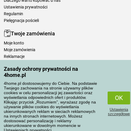
Dlaczego warto kupować u nas
Ustawienia prywatności
Regulamin
Pielęgnacja pościeli
Twoje zamówienia
Moje konto
Moje zamówienia
Reklamacje
Odstąpienie od umowy
Zasady ochrony prywatności na
Zasady przetwarzania recenzji
4home.pl
4home.pl dostosowujemy do Ciebie. Na podstawie
Sposoby transportu
Twojego zachowania na stronie używamy plików
cookies w celu personalizacji jej zawartości oraz
OK
wyświetlania odpowiednich ofert i produktów.
Klikając przycisk „Rozumiem”, wyrażasz zgodę na
Metody płatności
używanie plików cookies do wyświetlania
Ustawienia
ukierunkowanych reklam w sieciach reklamowych
szczegółowe
na innych stronach internetowych. Możesz
dostosować personalizację i reklamy
ukierunkowane w dowolnym momencie w
Niezawodny sklep
Ustawieniach prywatności