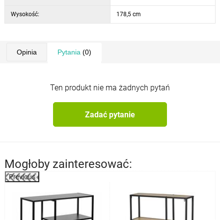
Wysokość:
178,5 cm
Opinia
Pytania
(0)
Ten produkt nie ma żadnych pytań
Zadać pytanie
Mogłoby zainteresować:
Previous
%