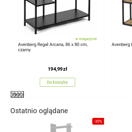
ie
w magazynie
Avenberg Regał Arcana, 86 x 80 cm,
Avenberg 
czarny
194,99
zł
Do koszyka
Next
Ostatnio oglądane
-35%