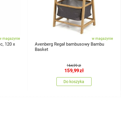
w magazynie
w magazynie
c, 120 x
Avenberg Regał bambusowy Bambu
A
Basket
D
164,99 zł
159,99
zł
Do koszyka