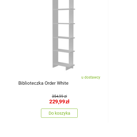
u dostawcy
Biblioteczka Order White
354,99 zł
229,99
zł
Do koszyka