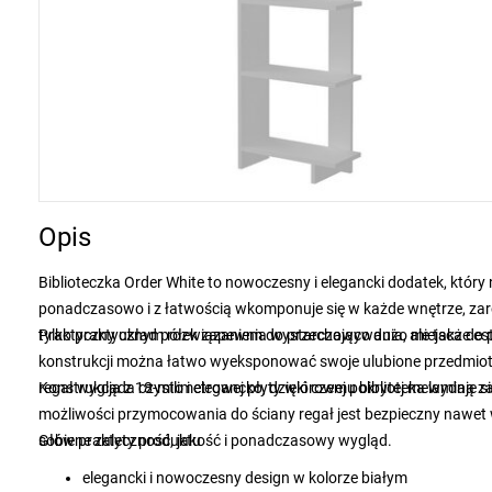
Opis
Biblioteczka Order White to nowoczesny i elegancki dodatek, który n
ponadczasowo i z łatwością wkomponuje się w każde wnętrze, zarów
tylko praktycznym rozwiązaniem do przechowywania, ale także es
Praktyczny układ półek zapewnia wystarczająco dużo miejsca do pr
konstrukcji można łatwo wyeksponować swoje ulubione przedmioty
regał wygląda czysto i elegancko, dzięki czemu biblioteka wydaje si
Konstrukcja z 18-milimetrowej płyty wiórowej pokrytej melaminą z
możliwości przymocowania do ściany regał jest bezpieczny nawet
sobie praktyczność, jakość i ponadczasowy wygląd.
Główne zalety produktu
elegancki i nowoczesny design w kolorze białym