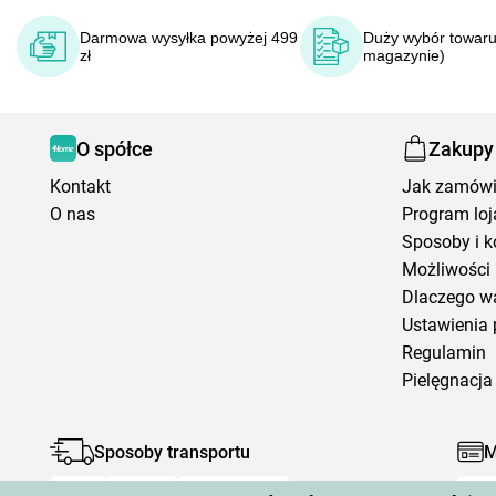
Darmowa wysyłka powyżej 499
Duży wybór towaru
zł
magazynie)
O spółce
Zakupy
Kontakt
Jak zamów
O nas
Program loj
Sposoby i k
Możliwości 
Dlaczego w
Ustawienia 
Regulamin
Pielęgnacja 
Sposoby transportu
M