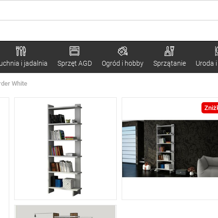
uchnia i jadalnia
Sprzęt AGD
Ogród i hobby
Sprzątanie
Uroda i
rder White
Zniż