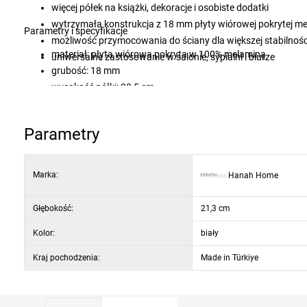
więcej półek na książki, dekoracje i osobiste dodatki
wytrzymała konstrukcja z 18 mm płyty wiórowej pokrytej m
Parametry i specyfikacje
możliwość przymocowania do ściany dla większej stabilnośc
materiał: płyta wiórowa pokryta w 100% melaminą
uniwersalne zastosowanie w salonie, sypialni i biurze
grubość: 18 mm
wysokość półki: 28,5 cm
kolor: biały
Parametry
Marka:
Hanah Home
Głębokość:
21,3 cm
Kolor:
biały
Kraj pochodzenia:
Made in Türkiye