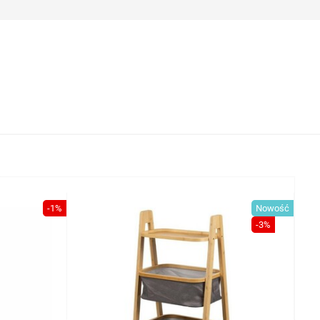
-1%
Nowość
-3%