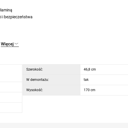
elaminą
i i bezpieczeństwa
Więcej
Szerokość:
46,8 cm
W demontażu:
tak
Wysokość:
170 cm