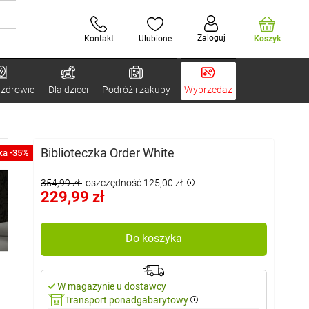
Zaloguj
Kontakt
Ulubione
Koszyk
 zdrowie
Dla dzieci
Podróż i zakupy
Wyprzedaż
Biblioteczka Order White
ka -35%
354,99 zł
oszczędność 125,00 zł
229,99 zł
Do koszyka
W magazynie u dostawcy
Transport ponadgabarytowy