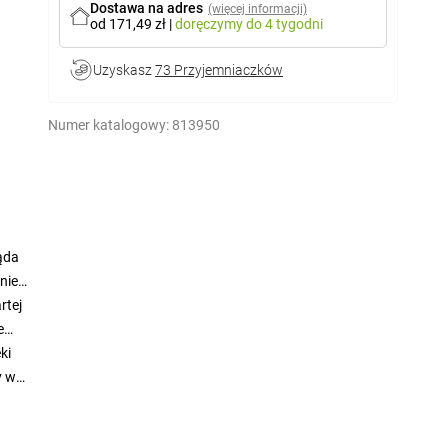
Dostawa na adres
(więcej informacji)
od 171,49 zł
|
doręczymy
do 4 tygodni
Uzyskasz
73 Przyjemniaczków
Numer katalogowy:
813950
ląda
nie
rtej
e
ki
y w