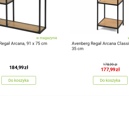
w magazynie
Regał Arcana, 91 x 75 cm
Avenberg Regał Arcana Classi
35 cm
178,99 zł
184,99
zł
177,99
zł
Do koszyka
Do koszyka