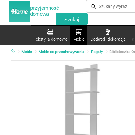
przyjemność
domowa
Tekstylia domowe
Meble
Dodatki i dekoracje
K
Meble
Meble do przechowywania
Regały
Biblioteczka O