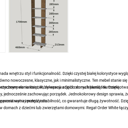
ada wnętrzu styl i funkcjonalność. Dzięki czystej białej kolorystyce wyg
no nowoczesne, klasyczne, jak i minimalistyczne. Ten mebel stanie się 
tetycznym elementem, który wprowadzi do domu lekkość i harmonię.
zechowywania książek, dekoracji, zdjęć i cennych pamiątek. Dzięki otwa
, jednocześnie zachowując porządek. Jednokolorowy design sprawia, ż
ę przestronna i przejrzysta.
apewnia wytrzymałość i stabilność, co gwarantuje długą żywotność. Dzię
 w domach z dziećmi lub zwierzętami domowymi. Regał Order White łącz