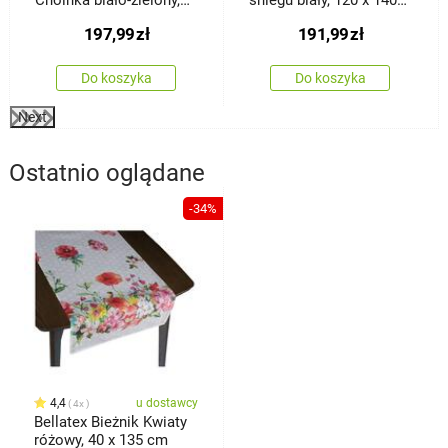
120 x 140 cm
cm
197,99
zł
191,99
zł
Do koszyka
Do koszyka
Next
Ostatnio oglądane
-34%
4,4
u dostawcy
4x
Bellatex Bieżnik Kwiaty
różowy, 40 x 135 cm