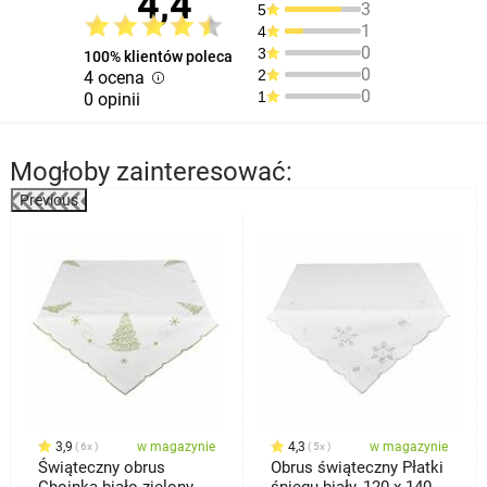
4,4
3
5
1
4
0
3
100% klientów poleca
0
2
4 ocena
0
1
0 opinii
Mogłoby zainteresować:
Previous
%
3,9
w magazynie
4,3
w magazynie
6x
5x
Świąteczny obrus
Obrus świąteczny Płatki
Choinka biało-zielony,
śniegu biały, 120 x 140