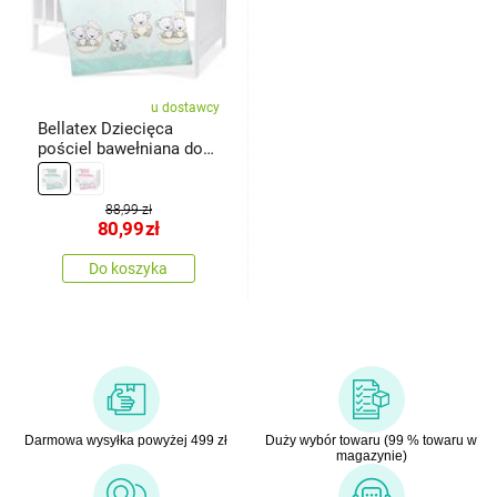
u dostawcy
Bellatex Dziecięca
pościel bawełniana do
łóżeczka Agáta Miś
mentolowy, 90 x 135 cm,
45 x 60 cm
88,99 zł
80,99
zł
Do koszyka
Darmowa wysyłka powyżej 499 zł
Duży wybór towaru (99 % towaru w
magazynie)