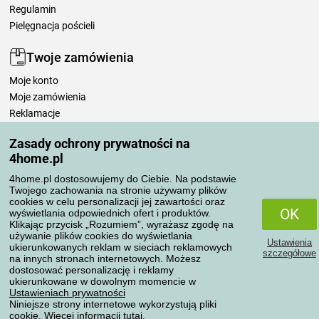
Regulamin
Pielęgnacja pościeli
Twoje zamówienia
Moje konto
Moje zamówienia
Reklamacje
Odstąpienie od umowy
Zasady ochrony prywatności na
Zasady przetwarzania recenzji
4home.pl
4home.pl dostosowujemy do Ciebie. Na podstawie
Sposoby transportu
Twojego zachowania na stronie używamy plików
cookies w celu personalizacji jej zawartości oraz
OK
wyświetlania odpowiednich ofert i produktów.
Klikając przycisk „Rozumiem”, wyrażasz zgodę na
Metody płatności
używanie plików cookies do wyświetlania
Ustawienia
ukierunkowanych reklam w sieciach reklamowych
szczegółowe
na innych stronach internetowych. Możesz
dostosować personalizację i reklamy
ukierunkowane w dowolnym momencie w
Niezawodny sklep
Ustawieniach prywatności
Niniejsze strony internetowe wykorzystują pliki
cookie. Więcej informacji
tutaj
.