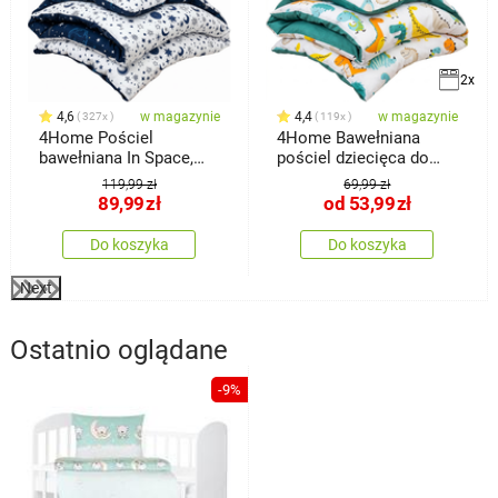
2x
4,6
w magazynie
4,4
w magazynie
327x
119x
4Home Pościel
4Home Bawełniana
bawełniana In Space,
pościel dziecięca do
140 x 200 cm, 70 x 90
łóżeczka
119,99 zł
69,99 zł
cm
89,99
zł
od
53,99
zł
Do koszyka
Do koszyka
Next
Ostatnio oglądane
-9%