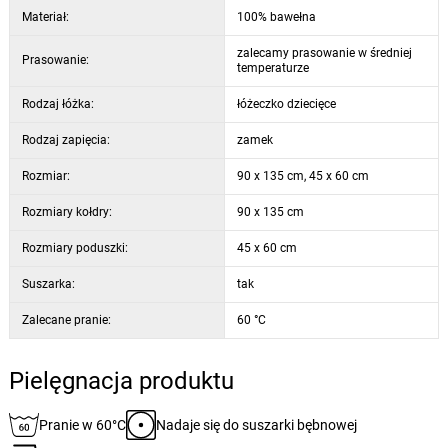
Materiał:
100% bawełna
zalecamy prasowanie w średniej
Prasowanie:
temperaturze
Rodzaj łóżka:
łóżeczko dziecięce
Rodzaj zapięcia:
zamek
Rozmiar:
90 x 135 cm, 45 x 60 cm
Rozmiary kołdry:
90 x 135 cm
Rozmiary poduszki:
45 x 60 cm
Suszarka:
tak
Zalecane pranie:
60 °C
Pielęgnacja produktu
Pranie w 60°C
Nadaje się do suszarki bębnowej