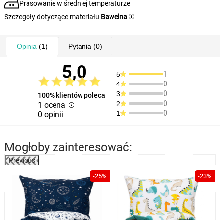
Prasowanie w średniej temperaturze
Szczegóły dotyczące materiału
Bawelna
Opinia
(1)
Pytania
(0)
5,0
1
5
0
4
0
3
100% klientów poleca
0
2
1 ocena
0
1
0 opinii
Mogłoby zainteresować:
Previous
%
-25%
-23%