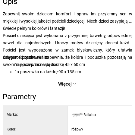
Opis
Zapewnij swoim dzieciom komfort i spraw im przyjemny sen w
miękkiej i wysokiej jakości pościeli dziecięcej. Niech dzieci zasypiają w
świecie pełnym kolorów i fantazji!
Pościel dziecięca jest wykonana z przyjemnej bawełny, odpowiedniej
nawet dla najmłodszych. Uroczy motyw dziecięcy doceni każdy.
Pościel jest wyposażona w zamek błyskawiczny, który ułatwia
ściąganie poszewek i zapewnia, że kołdra i poduszka pozostają na
Zawartość opakowania:
swoim miejscu przez całą noc.
1x poszewka na poduszkę 45 x 60 cm
1x poszewka na kołdrę 90 x 135 cm
Więcej
Parametry
Marka:
Bellatex
Kolor:
różowy