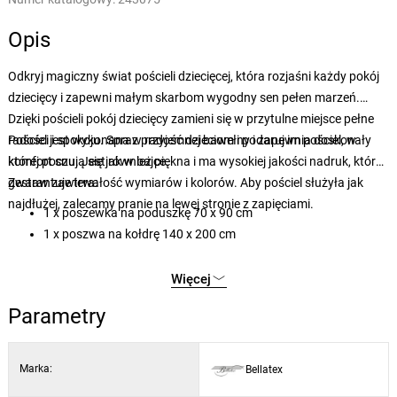
Opis
Odkryj magiczny świat pościeli dziecięcej, która rozjaśni każdy pokój
dziecięcy i zapewni małym skarbom wygodny sen pełen marzeń.
Dzięki pościeli pokój dziecięcy zamieni się w przytulne miejsce pełne
radości i spokoju. Spraw radość dzieciom i podaruj im pościel, w
Pościel jest wykonana z przyjemnej bawełny i zapewnia doskonały
której poczują się jak w bajce.
komfort snu. Jest również piękna i ma wysokiej jakości nadruk, który
gwarantuje trwałość wymiarów i kolorów. Aby pościel służyła jak
Zestaw zawiera:
najdłużej, zalecamy pranie na lewej stronie z zapięciami.
1 x poszewka na poduszkę 70 x 90 cm
1 x poszwa na kołdrę 140 x 200 cm
Więcej
Parametry
Marka:
Bellatex