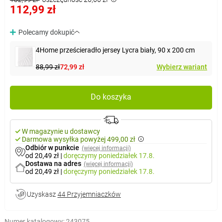
112,99 zł
Polecamy dokupić
4Home prześcieradło jersey Lycra biały, 90 x 200 cm
88,99 zł
72,99 zł
Wybierz wariant
Do koszyka
W magazynie u dostawcy
Darmowa wysyłka powyżej 499,00 zł
Odbiór w punkcie
(więcej informacji)
od 20,49 zł
|
doręczymy
poniedziałek 17.8.
Dostawa na adres
(więcej informacji)
od 20,49 zł
|
doręczymy
poniedziałek 17.8.
Uzyskasz
44 Przyjemniaczków
Numer katalogowy:
243075