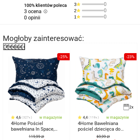
0
3
100% klientów poleca
0
2
3 ocena
0
1
0 opinii
Mogłoby zainteresować:
Previous
%
-25%
-23%
2x
4,6
w magazynie
4,4
w magazynie
327x
119x
4Home Pościel
4Home Bawełniana
bawełniana In Space,
pościel dziecięca do
140 x 200 cm, 70 x 90
łóżeczka
119,99 zł
69,99 zł