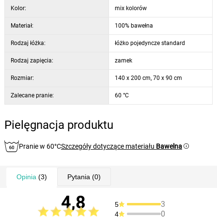
Kolor:
mix kolorów
Materiał:
100% bawełna
Rodzaj łóżka:
łóżko pojedyncze standard
Rodzaj zapięcia:
zamek
Rozmiar:
140 x 200 cm, 70 x 90 cm
Zalecane pranie:
60 °C
Pielęgnacja produktu
Pranie w 60°C
Szczegóły dotyczące materiału
Bawelna
Opinia
(3)
Pytania
(0)
4,8
3
5
0
4