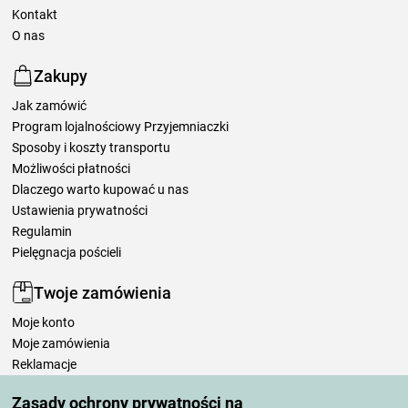
Kontakt
O nas
Zakupy
Jak zamówić
Program lojalnościowy Przyjemniaczki
Sposoby i koszty transportu
Możliwości płatności
Dlaczego warto kupować u nas
Ustawienia prywatności
Regulamin
Pielęgnacja pościeli
Twoje zamówienia
Moje konto
Moje zamówienia
Reklamacje
Odstąpienie od umowy
Zasady ochrony prywatności na
Zasady przetwarzania recenzji