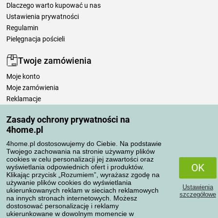
Dlaczego warto kupować u nas
Ustawienia prywatności
Regulamin
Pielęgnacja pościeli
Twoje zamówienia
Moje konto
Moje zamówienia
Reklamacje
Odstąpienie od umowy
Zasady ochrony prywatności na
Zasady przetwarzania recenzji
4home.pl
4home.pl dostosowujemy do Ciebie. Na podstawie
Sposoby transportu
Twojego zachowania na stronie używamy plików
cookies w celu personalizacji jej zawartości oraz
OK
wyświetlania odpowiednich ofert i produktów.
Klikając przycisk „Rozumiem”, wyrażasz zgodę na
Metody płatności
używanie plików cookies do wyświetlania
Ustawienia
ukierunkowanych reklam w sieciach reklamowych
szczegółowe
na innych stronach internetowych. Możesz
dostosować personalizację i reklamy
ukierunkowane w dowolnym momencie w
Niezawodny sklep