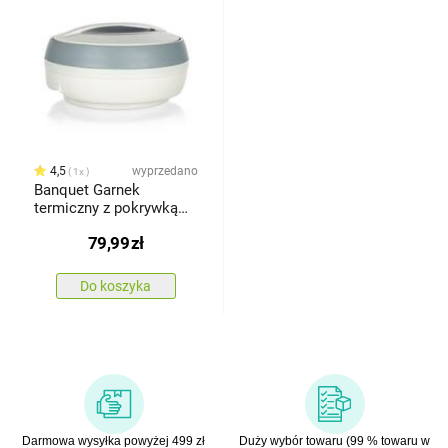
4,5
wyprzedano
1x
Banquet Garnek
termiczny z pokrywką
COSMOS, 2,5 l
79,99
zł
Do koszyka
Darmowa wysyłka powyżej 499 zł
Duży wybór towaru (99 % towaru w