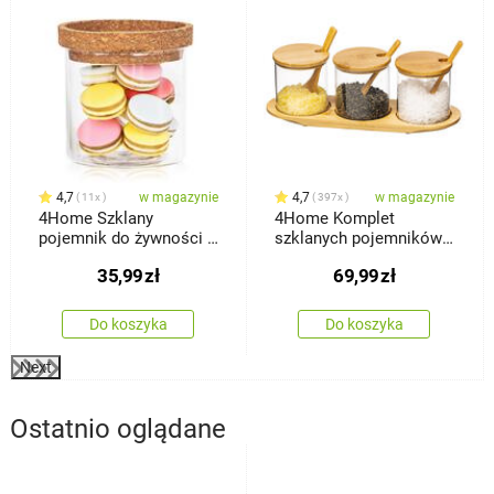
4,7
w magazynie
4,7
w magazynie
11x
397x
4Home Szklany
4Home Komplet
pojemnik do żywności z
szklanych pojemników z
pokrywką Cork, 450 ml
tacą i łyżeczkami
35,99
zł
69,99
zł
Bamboo, 310 ml
Do koszyka
Do koszyka
Next
Ostatnio oglądane