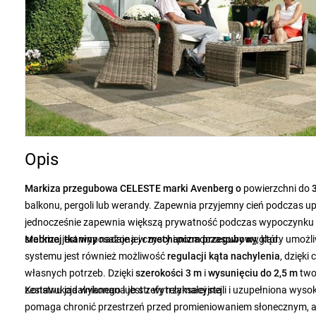
Opis
Markiza przegubowa CELESTE marki
Avenberg o
powierzchni do
balkonu, pergoli lub werandy. Zapewnia przyjemny cień podczas upa
jednocześnie zapewnia większą prywatność podczas wypoczynku
srebrnej tkaniny
Markiza jest wyposażona w
nadaje jej czysty i ponadczasowy wygląd.
mechanizm przegubowy
, który umoż
systemu jest również możliwość
regulacji kąta nachylenia
, dzięk
własnych potrzeb. Dzięki
szerokości 3 m
i
wysunięciu do 2,5 m
two
zestawu jadalnianego lub strefy relaksacyjnej.
Konstrukcja wykonana jest z wytrzymałej stali i uzupełniona wysok
pomaga chronić przestrzeń przed promieniowaniem słonecznym, a