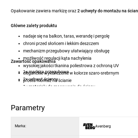
Opakowanie zawiera markizę oraz
2 uchwyty do montażu na ścian
Główne zalety produktu
nadaje się na balkon, taras, werandę i pergolę
chroni przed słońcem i lekkim deszczem
mechanizm przegubowy ułatwiający obsługę
możliwość regulacji kąta nachylenia
Zawartość opakowania
wysokiej jakości tkanina poliestrowa z ochroną UV
1× markiza przegubowa
eleganckie wykończenie w kolorze szaro-srebrnym
2× uchwyt ścienny
prosta montaż na ścianie
1× materiały do mocowania do ściany
zapewnia większą prywatność podczas wypoczynku na świ
1× uchwyt sterujący
1× instrukcja montażu i obsługi
Parametry
Marka:
Avenberg