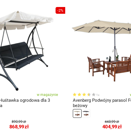
-2%
w magazynie
1x
Huśtawka ogrodowa dla 3
Avenberg Podwójny parasol F
ba
beżowy
890,99 zł
443,99 zł
868,99
zł
404,99
zł