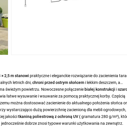
3 × 2,5 m stanowi
praktyczne i eleganckie rozwiązanie do zacienienia tara
lnych letnich dni,
chroni przed ostrym słońcem
i lekkim deszczem, a
 na świeżym powietrzu. Nowoczesne połączenie
białej konstrukcji
i
szar
liwia łatwe wysuwanie i wsuwanie za pomocą praktycznej korby. Częścią
i czemu można dostosować zacienienie do aktualnego położenia słońca o
rzy wystarczająco dużą powierzchnię zacienioną dla mebli ogrodowych,
iej jakości
tkaniną poliestrową z ochroną UV (
gramatura 280 g/m²), któ
 jednocześnie dobrze znosi typowe warunki użytkowania na zewnątrz.