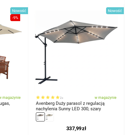
Nowość
Nowość
-9%
w magazynie
w magazynie
2x
ugas,
Avenberg Duży parasol z regulacją
A
nachylenia Sunny LED 300, szary
s
337,99
zł