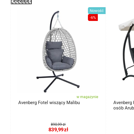
Previous
-13%
Nowość
-6%
ie
w magazynie
5
Avenberg Fotel wiszący Malibu
Avenberg 
osób Aru
890,99 zł
839,99
zł