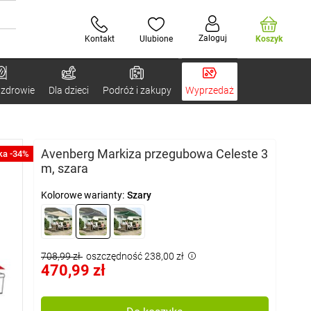
Zaloguj
Kontakt
Ulubione
Koszyk
 zdrowie
Dla dzieci
Podróż i zakupy
Wyprzedaż
Avenberg Markiza przegubowa Celeste 3
ka -34%
m, szara
Kolorowe warianty:
Szary
708,99 zł
oszczędność 238,00 zł
470,99 zł