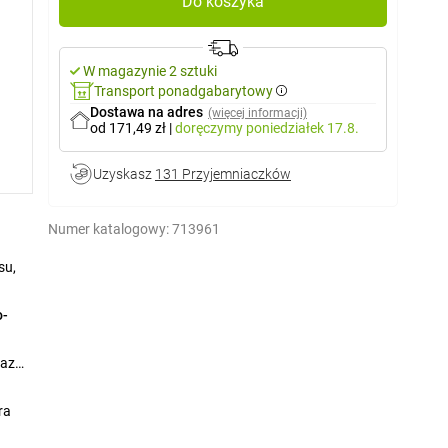
Do koszyka
W magazynie 2 sztuki
Transport ponadgabarytowy
Dostawa na adres
(więcej informacji)
od 171,49 zł
|
doręczymy
poniedziałek 17.8.
Uzyskasz
131 Przyjemniaczków
Numer katalogowy:
713961
su,
o-
raz
ra