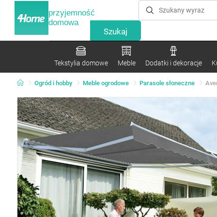
przyjemność
domowa
Tekstylia domowe
Meble
Dodatki i dekoracje
K
Ogród i hobby
Meble ogrodowe
Parasole słoneczne
Ave