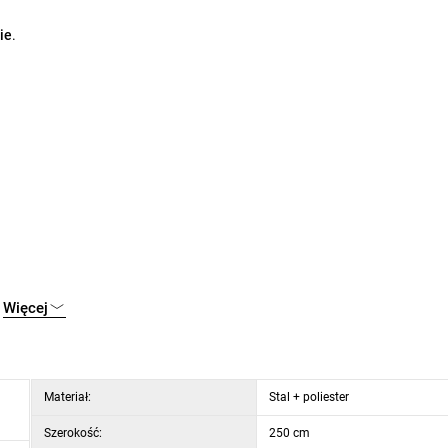
ie
.
eżym powietrzu
Więcej
Materiał:
Stal + poliester
Szerokość:
250 cm