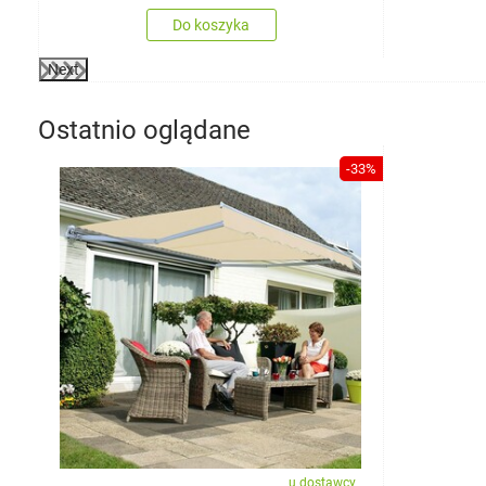
Do koszyka
Next
Ostatnio oglądane
-33%
u dostawcy