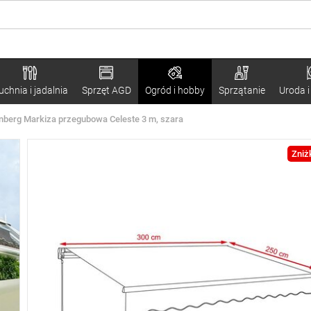
uchnia i jadalnia
Sprzęt AGD
Ogród i hobby
Sprzątanie
Uroda i
nberg Markiza przegubowa Celeste 3 m, szara
Zniż