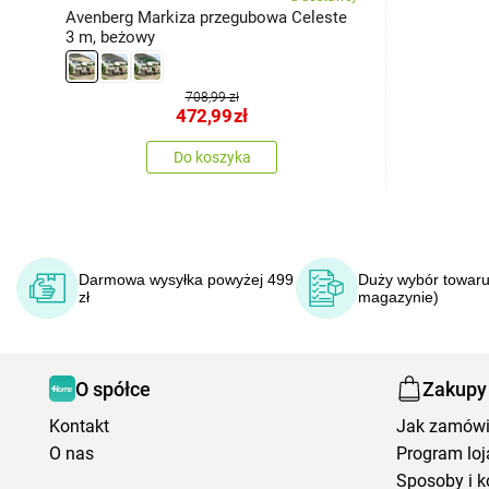
Avenberg Markiza przegubowa Celeste
3 m, beżowy
708,99 zł
472,99
zł
Do koszyka
Darmowa wysyłka powyżej 499
Duży wybór towaru
zł
magazynie)
O spółce
Zakupy
Kontakt
Jak zamów
O nas
Program loj
Sposoby i k